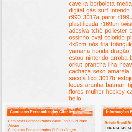
caveira
borboleta
meda
digital
gás
surf
intendo
r990
3017a
partir
r199
plastificada
r169un
twis
adesiva
tchê
poliester
ossinho
oval
colorido
pl
4x5cm
nós
fita
triângul
yamaha
honda
dragão
estou
ñintendo
arroba
orkut
prancha
ilha
hea
cachaça
sexo
amarela
sacola
lixo
3017b
estoj
leões
aranha
batman
t
flores
mulher
hockey
c
hello
Camisetas Personalizadas Clientes
Informações 
Camisetas Personalizadas Wave Tools Surf Porto
Brinde Brasil B
Alegre
CNPJ-34.149.747
Camisetas Personalizadas Oi Porto Alegre