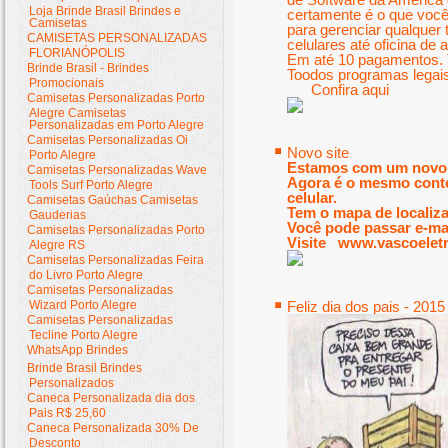
Loja Brinde Brasil Brindes e
certamente é o que você
Camisetas
para gerenciar qualquer 
CAMISETAS PERSONALIZADAS
celulares até oficina de 
FLORIANÓPOLIS
Em até 10 pagamentos. 
Brinde Brasil - Brindes
Toodos programas legais
Promocionais
Confira
aqui
Camisetas Personalizadas Porto
Alegre Camisetas
Personalizadas em Porto Alegre
Camisetas Personalizadas Oi
Novo site
Porto Alegre
Estamos com um novo 
Camisetas Personalizadas Wave
Agora é o mesmo conte
Tools Surf Porto Alegre
celular.
Camisetas Gaúchas Camisetas
Tem o mapa de localiza
Gauderias
Você pode passar e-mai
Camisetas Personalizadas Porto
Visite
www.vascoeletr
Alegre RS
Camisetas Personalizadas Feira
do Livro Porto Alegre
Camisetas Personalizadas
Feliz dia dos pais - 2015
Wizard Porto Alegre
Camisetas Personalizadas
Tecline Porto Alegre
WhatsApp Brindes
Brinde Brasil Brindes
Personalizados
Caneca Personalizada dia dos
Pais R$ 25,60
Caneca Personalizada 30% De
Desconto