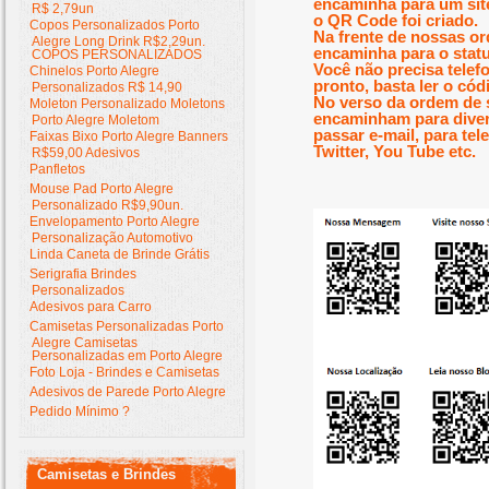
encaminha para um site
R$ 2,79un
o QR Code foi criado.
Copos Personalizados Porto
Na frente de nossas o
Alegre Long Drink R$2,29un.
encaminha para o stat
COPOS PERSONALIZADOS
Você não precisa telef
Chinelos Porto Alegre
pronto, basta ler o có
Personalizados R$ 14,90
No verso da ordem de 
Moleton Personalizado Moletons
encaminham para diver
Porto Alegre Moletom
passar e-mail, para tel
Faixas Bixo Porto Alegre Banners
Twitter, You Tube etc.
R$59,00 Adesivos
Panfletos
Mouse Pad Porto Alegre
Personalizado R$9,90un.
Envelopamento Porto Alegre
Personalização Automotivo
Linda Caneta de Brinde Grátis
Serigrafia Brindes
Personalizados
Adesivos para Carro
Camisetas Personalizadas Porto
Alegre Camisetas
Personalizadas em Porto Alegre
Foto Loja - Brindes e Camisetas
Adesivos de Parede Porto Alegre
Pedido Mínimo ?
Camisetas e Brindes