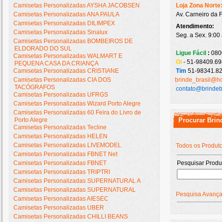
Camisetas Personalizadas AYSHA JACOBSEN
Loja Zona Norte
Camisetas Personalizadas ANA PAULA
Av. Carneiro da 
Camisetas Personalizadas DILIMPEX
Atendimento:
Camisetas Personalizadas Sinalux
Seg. a Sex. 9:00
Camisetas Personalizadas BOMBEIROS DE
ELDORADO DO SUL
Ligue Fácil
:
080
Camisetas Personalizadas WALMART E
Oi
- 51-98409.69
PEQUENA CASA DA CRIANÇA
Camisetas Personalizadas CRISTIANE
Tim
51-98341.82
Camisetas Personalizadas CIA DOS
brinde_brasil@h
TACÓGRAFOS
contato@brindeb
Camisetas Personalizadas UFRGS
Camisetas Personalizadas Wizard Porto Alegre
Camisetas Personalizadas 60 Feira do Livro de
Porto Alegre
Procurar Brin
Camisetas Personalizadas Tecline
Camisetas Personalizadas HELEN
Camisetas Personalizadas LIVEMODEL
Todos os Produt
Camisetas Personalizadas FBNET Net
Camisetas Personalizadas FBNET
Pesquisar Produ
Camisetas Personalizadas TRIPTRI
Camisetas Personalizadas SUPERNATURAL A
Camisetas Personalizadas SUPERNATURAL
Pesquisa Avanç
Camisetas Personalizadas AIESEC
Camisetas Personalizadas UBER
Camisetas Personalizadas CHILLI BEANS