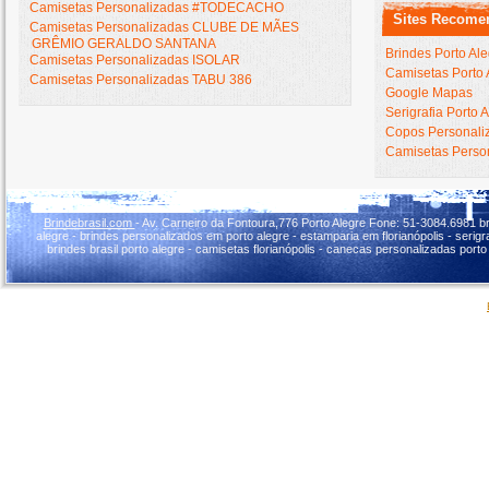
Camisetas Personalizadas #TODECACHO
Sites Recome
Camisetas Personalizadas CLUBE DE MÃES
GRÊMIO GERALDO SANTANA
Brindes Porto Al
Camisetas Personalizadas ISOLAR
Camisetas Porto 
Camisetas Personalizadas TABU 386
Google Mapas
Serigrafia Porto 
Copos Personaliz
Camisetas Person
Brindebrasil.com
- Av. Carneiro da Fontoura,776 Porto Alegre Fone: 51-3084.6981 br
alegre - brindes personalizados em porto alegre - estamparia em florianópolis - serigraf
brindes brasil porto alegre - camisetas florianópolis - canecas personalizadas porto 