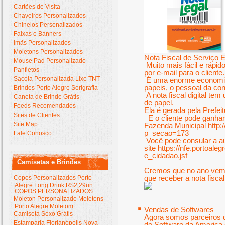
Cartões de Visita
Chaveiros Personalizados
Chinelos Personalizados
Faixas e Banners
Imãs Personalizados
Moletons Personalizados
Nota Fiscal de Serviço E
Mouse Pad Personalizado
Muito mais fácil e rápid
Panfletos
por e-mail para o cliente.
Sacola Personalizada Lixo TNT
É uma enorme economia 
papeis, o pessoal da co
Brindes Porto Alegre Serigrafia
A nota fiscal digital te
Caneta de Brinde Grátis
de papel.
Feeds Recomendados
Ela é gerada pela Prefei
Sites de Clientes
E o cliente pode ganhar 
Site Map
Fazenda Municipal
http:
p_secao=173
Fale Conosco
Você pode consular a au
site
https://nfe.portoale
e_cidadao.jsf
Camisetas e Brindes
Cremos que no ano vem,
que receber a nota fisca
Copos Personalizados Porto
Alegre Long Drink R$2,29un.
COPOS PERSONALIZADOS
Moleton Personalizado Moletons
Porto Alegre Moletom
Vendas de Softwares
Camiseta Sexo Grátis
Agora somos parceiros
Estamparia Florianópolis Nova
de Software da America