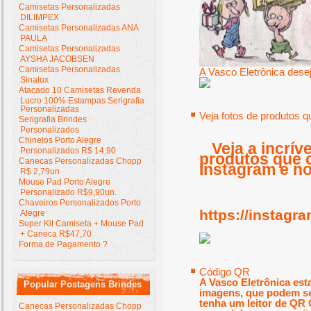
Camisetas Personalizadas
DILIMPEX
Camisetas Personalizadas ANA
PAULA
Camisetas Personalizadas
AYSHA JACOBSEN
Camisetas Personalizadas
A Vasco Eletrônica desej
Sinalux
Atacado 10 Camisetas Revenda
Lucro 100% Estampas Serigrafia
Personalizadas
Veja fotos de produtos 
Serigrafia Brindes
Personalizados
Chinelos Porto Alegre
Veja a incrí
Personalizados R$ 14,90
produtos que 
Canecas Personalizadas Chopp
Instagram e no
R$ 2,79un
Mouse Pad Porto Alegre
Personalizado R$9,90un.
Chaveiros Personalizados Porto
https://instagr
Alegre
Super Kit Camiseta + Mouse Pad
+ Caneca R$47,70
Forma de Pagamento ?
Código QR
A Vasco Eletrônica est
Popular Postagens Brindes
imagens, que podem se
tenha um leitor de QR C
Canecas Personalizadas Chopp