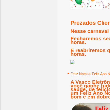
Prezados Clie
Nesse carnaval
Fecharemos sext
horas.
E reabriremos qu
horas.
Feliz Natal & Feliz Ano 
A Vasco Eletrôn
você ganhe tud
saúde, de felic
um Feliz Ano No
bom e em dobro