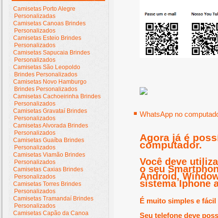
Camisetas Porto Alegre
Personalizadas
Camisetas Canoas Brindes
Personalizados
Camisetas Esteio Brindes
Personalizados
Camisetas Sapucaia Brindes
Personalizados
Camisetas São Leopoldo
Brindes Personalizados
Camisetas Novo Hamburgo
Brindes Personalizados
Camisetas Cachoeirinha Brindes
Personalizados
Camisetas Gravataí Brindes
WhatsApp no computador
Personalizados
Camisetas Alvorada Brindes
Personalizados
Agora já é poss
Camisetas Guaíba Brindes
computador.
Personalizados
Camisetas Viamão Brindes
Você deve utili
Personalizados
o seu Smartphon
Camisetas Caxias Brindes
Android, Window
Personalizados
sistema Iphone a
Camisetas Torres Brindes
Personalizados
Camisetas Tramandaí Brindes
É muito simples e fácil 
Personalizados
Camisetas Capão da Canoa
Seu telefone deve poss