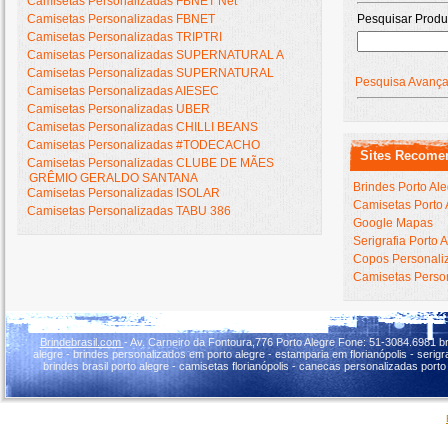
Camisetas Personalizadas FBNET Net
Camisetas Personalizadas FBNET
Pesquisar Produ
Camisetas Personalizadas TRIPTRI
Camisetas Personalizadas SUPERNATURAL A
Camisetas Personalizadas SUPERNATURAL
Pesquisa Avanç
Camisetas Personalizadas AIESEC
Camisetas Personalizadas UBER
Camisetas Personalizadas CHILLI BEANS
Camisetas Personalizadas #TODECACHO
Sites Recome
Camisetas Personalizadas CLUBE DE MÃES
GRÊMIO GERALDO SANTANA
Brindes Porto Al
Camisetas Personalizadas ISOLAR
Camisetas Porto 
Camisetas Personalizadas TABU 386
Google Mapas
Serigrafia Porto 
Copos Personaliz
Camisetas Person
Brindebrasil.com
- Av. Carneiro da Fontoura,776 Porto Alegre Fone: 51-3084.6981 br
alegre - brindes personalizados em porto alegre - estamparia em florianópolis - serigraf
brindes brasil porto alegre - camisetas florianópolis - canecas personalizadas porto 