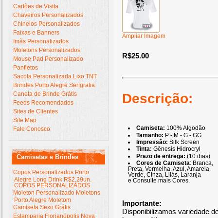
Cartões de Visita
Chaveiros Personalizados
Chinelos Personalizados
Faixas e Banners
Ampliar Imagem
Imãs Personalizados
Moletons Personalizados
R$25.00
Mouse Pad Personalizado
Panfletos
Sacola Personalizada Lixo TNT
Brindes Porto Alegre Serigrafia
Caneta de Brinde Grátis
Descrição:
Feeds Recomendados
Sites de Clientes
Site Map
Camiseta:
100% Algodão
Fale Conosco
Tamanho:
P - M - G - GG
Impressão:
Silk Screen
Tinta:
Gênesis Hidrocryl
Prazo de entrega:
(10 dias)
Camisetas e Brindes
Cores de Camiseta
: Branca,
Preta, Vermelha, Azul, Amarela,
Copos Personalizados Porto
Verde, Cinza, Lilás, Laranja
Alegre Long Drink R$2,29un.
e Consulte mais Cores.
COPOS PERSONALIZADOS
Moleton Personalizado Moletons
Porto Alegre Moletom
Importante:
Camiseta Sexo Grátis
Disponibilizamos variedade 
Estamparia Florianópolis Nova