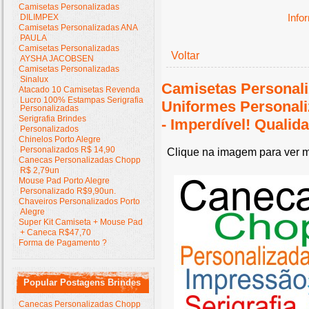
Camisetas Personalizadas
Info
DILIMPEX
Camisetas Personalizadas ANA
PAULA
Camisetas Personalizadas
Voltar
AYSHA JACOBSEN
Camisetas Personalizadas
Sinalux
Camisetas Personali
Atacado 10 Camisetas Revenda
Lucro 100% Estampas Serigrafia
Uniformes Personal
Personalizadas
Serigrafia Brindes
- Imperdível! Quali
Personalizados
Chinelos Porto Alegre
Personalizados R$ 14,90
Clique na imagem para ver m
Canecas Personalizadas Chopp
R$ 2,79un
Mouse Pad Porto Alegre
Personalizado R$9,90un.
Chaveiros Personalizados Porto
Alegre
Super Kit Camiseta + Mouse Pad
+ Caneca R$47,70
Forma de Pagamento ?
Popular Postagens Brindes
Canecas Personalizadas Chopp