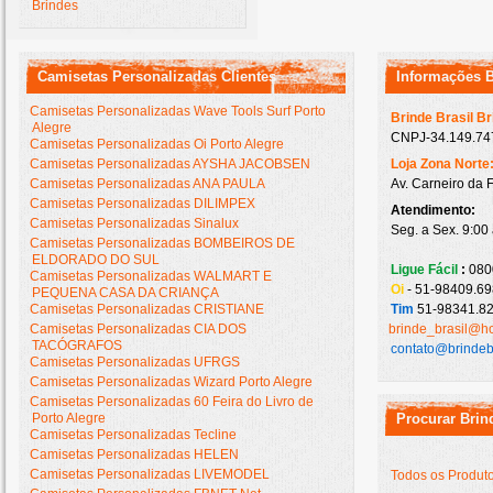
Brindes
Camisetas Personalizadas Clientes
Informações 
Camisetas Personalizadas Wave Tools Surf Porto
Brinde Brasil B
Alegre
CNPJ-34.149.747
Camisetas Personalizadas Oi Porto Alegre
Camisetas Personalizadas AYSHA JACOBSEN
Loja Zona Norte
Camisetas Personalizadas ANA PAULA
Av. Carneiro da 
Camisetas Personalizadas DILIMPEX
Atendimento:
Camisetas Personalizadas Sinalux
Seg. a Sex. 9:00
Camisetas Personalizadas BOMBEIROS DE
ELDORADO DO SUL
Ligue Fácil
:
080
Camisetas Personalizadas WALMART E
Oi
- 51-98409.69
PEQUENA CASA DA CRIANÇA
Camisetas Personalizadas CRISTIANE
Tim
51-98341.82
Camisetas Personalizadas CIA DOS
brinde_brasil@h
TACÓGRAFOS
contato@brindeb
Camisetas Personalizadas UFRGS
Camisetas Personalizadas Wizard Porto Alegre
Camisetas Personalizadas 60 Feira do Livro de
Porto Alegre
Procurar Brin
Camisetas Personalizadas Tecline
Camisetas Personalizadas HELEN
Camisetas Personalizadas LIVEMODEL
Todos os Produt