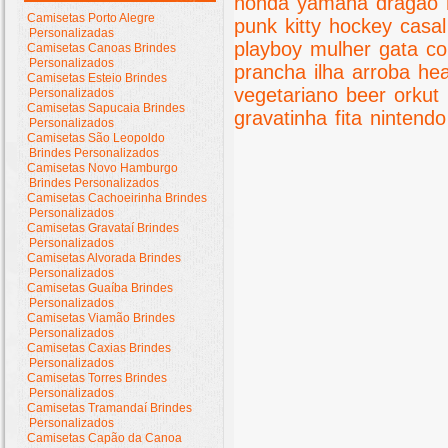
honda
yamaha
dragão
Camisetas Porto Alegre
punk
kitty
hockey
casal
Personalizadas
playboy
mulher
gata
co
Camisetas Canoas Brindes
Personalizados
prancha
ilha
arroba
he
Camisetas Esteio Brindes
vegetariano
beer
orkut
Personalizados
Camisetas Sapucaia Brindes
gravatinha
fita
nintendo
Personalizados
Camisetas São Leopoldo
Brindes Personalizados
Camisetas Novo Hamburgo
Brindes Personalizados
Camisetas Cachoeirinha Brindes
Personalizados
Camisetas Gravataí Brindes
Personalizados
Camisetas Alvorada Brindes
Personalizados
Camisetas Guaíba Brindes
Personalizados
Camisetas Viamão Brindes
Personalizados
Camisetas Caxias Brindes
Personalizados
Camisetas Torres Brindes
Personalizados
Camisetas Tramandaí Brindes
Personalizados
Camisetas Capão da Canoa