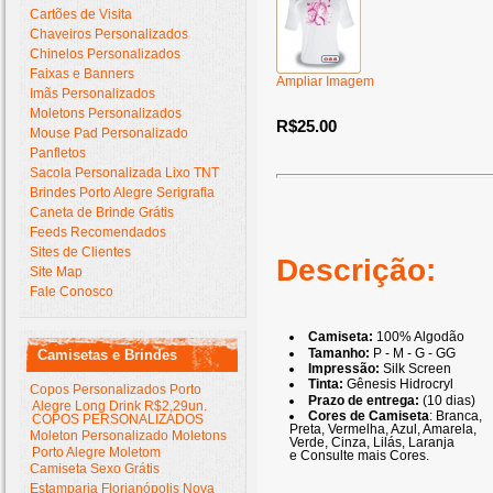
Cartões de Visita
Chaveiros Personalizados
Chinelos Personalizados
Faixas e Banners
Ampliar Imagem
Imãs Personalizados
Moletons Personalizados
R$25.00
Mouse Pad Personalizado
Panfletos
Sacola Personalizada Lixo TNT
Brindes Porto Alegre Serigrafia
Caneta de Brinde Grátis
Feeds Recomendados
Sites de Clientes
Descrição:
Site Map
Fale Conosco
Camiseta:
100% Algodão
Tamanho:
P - M - G - GG
Camisetas e Brindes
Impressão:
Silk Screen
Tinta:
Gênesis Hidrocryl
Copos Personalizados Porto
Prazo de entrega:
(10 dias)
Alegre Long Drink R$2,29un.
Cores de Camiseta
: Branca,
COPOS PERSONALIZADOS
Preta, Vermelha, Azul, Amarela,
Moleton Personalizado Moletons
Verde, Cinza, Lilás, Laranja
Porto Alegre Moletom
e Consulte mais Cores.
Camiseta Sexo Grátis
Estamparia Florianópolis Nova