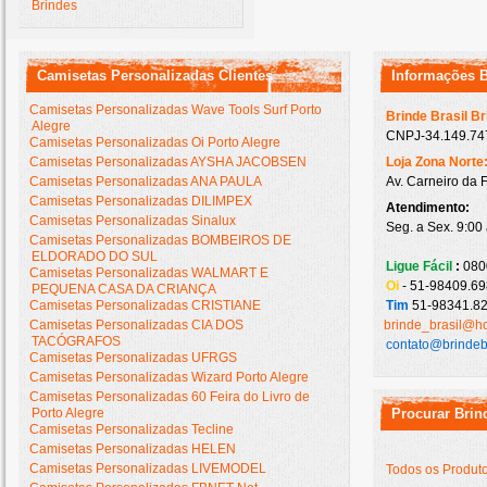
Brindes
Camisetas Personalizadas Clientes
Informações 
Camisetas Personalizadas Wave Tools Surf Porto
Brinde Brasil B
Alegre
CNPJ-34.149.747
Camisetas Personalizadas Oi Porto Alegre
Camisetas Personalizadas AYSHA JACOBSEN
Loja Zona Norte
Camisetas Personalizadas ANA PAULA
Av. Carneiro da 
Camisetas Personalizadas DILIMPEX
Atendimento:
Camisetas Personalizadas Sinalux
Seg. a Sex. 9:00
Camisetas Personalizadas BOMBEIROS DE
ELDORADO DO SUL
Ligue Fácil
:
080
Camisetas Personalizadas WALMART E
Oi
- 51-98409.69
PEQUENA CASA DA CRIANÇA
Camisetas Personalizadas CRISTIANE
Tim
51-98341.82
Camisetas Personalizadas CIA DOS
brinde_brasil@h
TACÓGRAFOS
contato@brindeb
Camisetas Personalizadas UFRGS
Camisetas Personalizadas Wizard Porto Alegre
Camisetas Personalizadas 60 Feira do Livro de
Porto Alegre
Procurar Brin
Camisetas Personalizadas Tecline
Camisetas Personalizadas HELEN
Camisetas Personalizadas LIVEMODEL
Todos os Produt