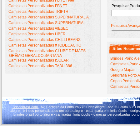
Camisetas Personalizadas FBNET Net
Camisetas Personalizadas FBNET
Pesquisar Produ
Camisetas Personalizadas TRIPTRI
Camisetas Personalizadas SUPERNATURAL A
Camisetas Personalizadas SUPERNATURAL
Pesquisa Avanç
Camisetas Personalizadas AIESEC
Camisetas Personalizadas UBER
Camisetas Personalizadas CHILLI BEANS
Camisetas Personalizadas #TODECACHO
Sites Recome
Camisetas Personalizadas CLUBE DE MÃES
GRÊMIO GERALDO SANTANA
Brindes Porto Al
Camisetas Personalizadas ISOLAR
Camisetas Porto 
Camisetas Personalizadas TABU 386
Google Mapas
Serigrafia Porto 
Copos Personaliz
Camisetas Person
Brindebrasil.com
- Av. Carneiro da Fontoura,776 Porto Alegre Fone: 51-3084.6981 br
alegre - brindes personalizados em porto alegre - estamparia em florianópolis - serigraf
brindes brasil porto alegre - camisetas florianópolis - canecas personalizadas porto 