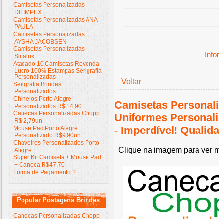
Camisetas Personalizadas
DILIMPEX
Camisetas Personalizadas ANA
PAULA
Camisetas Personalizadas
AYSHA JACOBSEN
Camisetas Personalizadas
Inf
Sinalux
Atacado 10 Camisetas Revenda
Lucro 100% Estampas Serigrafia
Personalizadas
Voltar
Serigrafia Brindes
Personalizados
Chinelos Porto Alegre
Camisetas Personali
Personalizados R$ 14,90
Canecas Personalizadas Chopp
Uniformes Personal
R$ 2,79un
- Imperdível! Quali
Mouse Pad Porto Alegre
Personalizado R$9,90un.
Chaveiros Personalizados Porto
Clique na imagem para ver m
Alegre
Super Kit Camiseta + Mouse Pad
+ Caneca R$47,70
Forma de Pagamento ?
Popular Postagens Brindes
Canecas Personalizadas Chopp