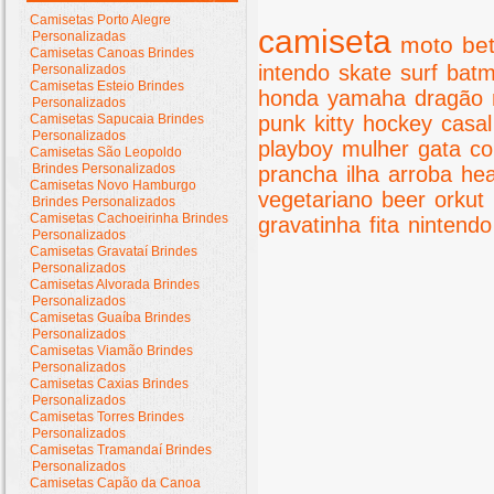
Camisetas Porto Alegre
camiseta
Personalizadas
moto
bet
Camisetas Canoas Brindes
intendo
skate
surf
bat
Personalizados
Camisetas Esteio Brindes
honda
yamaha
dragão
Personalizados
Camisetas Sapucaia Brindes
punk
kitty
hockey
casal
Personalizados
playboy
mulher
gata
co
Camisetas São Leopoldo
Brindes Personalizados
prancha
ilha
arroba
he
Camisetas Novo Hamburgo
vegetariano
beer
orkut
Brindes Personalizados
Camisetas Cachoeirinha Brindes
gravatinha
fita
nintendo
Personalizados
Camisetas Gravataí Brindes
Personalizados
Camisetas Alvorada Brindes
Personalizados
Camisetas Guaíba Brindes
Personalizados
Camisetas Viamão Brindes
Personalizados
Camisetas Caxias Brindes
Personalizados
Camisetas Torres Brindes
Personalizados
Camisetas Tramandaí Brindes
Personalizados
Camisetas Capão da Canoa