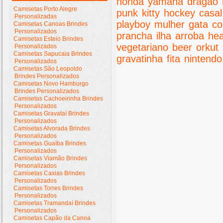
honda
yamaha
dragão
Camisetas Porto Alegre
punk
kitty
hockey
casal
Personalizadas
playboy
mulher
gata
co
Camisetas Canoas Brindes
Personalizados
prancha
ilha
arroba
he
Camisetas Esteio Brindes
vegetariano
beer
orkut
Personalizados
Camisetas Sapucaia Brindes
gravatinha
fita
nintendo
Personalizados
Camisetas São Leopoldo
Brindes Personalizados
Camisetas Novo Hamburgo
Brindes Personalizados
Camisetas Cachoeirinha Brindes
Personalizados
Camisetas Gravataí Brindes
Personalizados
Camisetas Alvorada Brindes
Personalizados
Camisetas Guaíba Brindes
Personalizados
Camisetas Viamão Brindes
Personalizados
Camisetas Caxias Brindes
Personalizados
Camisetas Torres Brindes
Personalizados
Camisetas Tramandaí Brindes
Personalizados
Camisetas Capão da Canoa