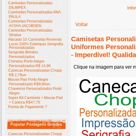
Camisetas Personalizadas
Inf
DILIMPEX
Camisetas Personalizadas ANA
PAULA
Camisetas Personalizadas
Voltar
AYSHA JACOBSEN
Camisetas Personalizadas
Sinalux
Camisetas Personali
Atacado 10 Camisetas Revenda
Lucro 100% Estampas Serigrafia
Uniformes Personal
Personalizadas
Serigrafia Brindes
- Imperdível! Quali
Personalizados
Chinelos Porto Alegre
Personalizados R$ 14,90
Clique na imagem para ver m
Canecas Personalizadas Chopp
R$ 2,79un
Mouse Pad Porto Alegre
Personalizado R$9,90un.
Chaveiros Personalizados Porto
Alegre
Super Kit Camiseta + Mouse Pad
+ Caneca R$47,70
Forma de Pagamento ?
Popular Postagens Brindes
Canecas Personalizadas Chopp