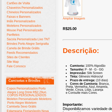
Cartões de Visita
Chaveiros Personalizados
Chinelos Personalizados
Faixas e Banners
Ampliar Imagem
Imãs Personalizados
Moletons Personalizados
R$25.00
Mouse Pad Personalizado
Panfletos
Sacola Personalizada Lixo TNT
Brindes Porto Alegre Serigrafia
Caneta de Brinde Grátis
Descrição:
Feeds Recomendados
Sites de Clientes
Site Map
Camiseta:
100% Algodão
Fale Conosco
Tamanho:
P - M - G - GG
Impressão:
Silk Screen
Tinta:
Gênesis Hidrocryl
Prazo de entrega:
(10 dias)
Camisetas e Brindes
Cores de Camiseta
: Branca,
Preta, Vermelha, Azul, Amarela,
Copos Personalizados Porto
Verde, Cinza, Lilás, Laranja
Alegre Long Drink R$2,29un.
e Consulte mais Cores.
COPOS PERSONALIZADOS
Moleton Personalizado Moletons
Porto Alegre Moletom
Importante:
Camiseta Sexo Grátis
Disponibilizamos variedade 
Estamparia Florianópolis Nova