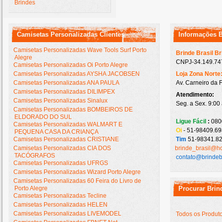
Brindes
Camisetas Personalizadas Clientes
Informações 
Camisetas Personalizadas Wave Tools Surf Porto
Brinde Brasil B
Alegre
CNPJ-34.149.747
Camisetas Personalizadas Oi Porto Alegre
Camisetas Personalizadas AYSHA JACOBSEN
Loja Zona Norte
Camisetas Personalizadas ANA PAULA
Av. Carneiro da 
Camisetas Personalizadas DILIMPEX
Atendimento:
Camisetas Personalizadas Sinalux
Seg. a Sex. 9:00
Camisetas Personalizadas BOMBEIROS DE
ELDORADO DO SUL
Ligue Fácil
:
080
Camisetas Personalizadas WALMART E
Oi
- 51-98409.69
PEQUENA CASA DA CRIANÇA
Camisetas Personalizadas CRISTIANE
Tim
51-98341.82
Camisetas Personalizadas CIA DOS
brinde_brasil@h
TACÓGRAFOS
contato@brindeb
Camisetas Personalizadas UFRGS
Camisetas Personalizadas Wizard Porto Alegre
Camisetas Personalizadas 60 Feira do Livro de
Porto Alegre
Procurar Brin
Camisetas Personalizadas Tecline
Camisetas Personalizadas HELEN
Camisetas Personalizadas LIVEMODEL
Todos os Produt