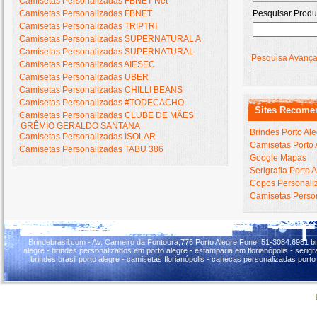
Camisetas Personalizadas FBNET Net
Camisetas Personalizadas FBNET
Pesquisar Produ
Camisetas Personalizadas TRIPTRI
Camisetas Personalizadas SUPERNATURAL A
Camisetas Personalizadas SUPERNATURAL
Pesquisa Avanç
Camisetas Personalizadas AIESEC
Camisetas Personalizadas UBER
Camisetas Personalizadas CHILLI BEANS
Camisetas Personalizadas #TODECACHO
Sites Recome
Camisetas Personalizadas CLUBE DE MÃES
GRÊMIO GERALDO SANTANA
Brindes Porto Al
Camisetas Personalizadas ISOLAR
Camisetas Porto 
Camisetas Personalizadas TABU 386
Google Mapas
Serigrafia Porto 
Copos Personaliz
Camisetas Person
Brindebrasil.com
- Av. Carneiro da Fontoura,776 Porto Alegre Fone: 51-3084.6981 br
alegre - brindes personalizados em porto alegre - estamparia em florianópolis - serigraf
brindes brasil porto alegre - camisetas florianópolis - canecas personalizadas porto 