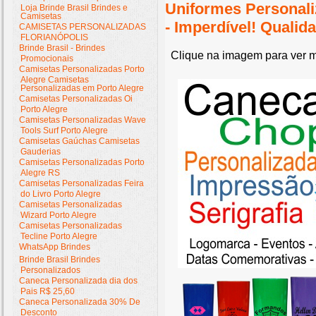
Uniformes Personal
Loja Brinde Brasil Brindes e
Camisetas
- Imperdível! Quali
CAMISETAS PERSONALIZADAS
FLORIANÓPOLIS
Brinde Brasil - Brindes
Clique na imagem para ver m
Promocionais
Camisetas Personalizadas Porto
Alegre Camisetas
Personalizadas em Porto Alegre
Camisetas Personalizadas Oi
Porto Alegre
Camisetas Personalizadas Wave
Tools Surf Porto Alegre
Camisetas Gaúchas Camisetas
Gauderias
Camisetas Personalizadas Porto
Alegre RS
Camisetas Personalizadas Feira
do Livro Porto Alegre
Camisetas Personalizadas
Wizard Porto Alegre
Camisetas Personalizadas
Tecline Porto Alegre
WhatsApp Brindes
Brinde Brasil Brindes
Personalizados
Caneca Personalizada dia dos
Pais R$ 25,60
Caneca Personalizada 30% De
Desconto