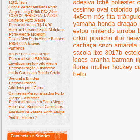
adesiva
tchê
poliester
R$ 2,79un
Copos Personalizados Porto
ossinho
oval
colorido
pl
Alegre Long Drink R$2,29un.
4x5cm
nós
fita
triângul
COPOS PERSONALIZADOS
Chinelos Porto Alegre
yamaha
honda
dragão
Personalizados R$ 14,90
Moleton Personalizado Moletons
estou
ñintendo
arroba
Porto Alegre Moletom
orkut
prancha
ilha
hea
Faixas Bixo Porto Alegre Banners
R$59,00 Adesivos
cachaça
sexo
amarela
Panfletos
sacola
lixo
3017b
estoj
Mouse Pad Porto Alegre
leões
aranha
batman
t
Personalizado R$9,90un.
Envelopamento Porto Alegre
flores
mulher
hockey
c
Personalização Automotivo
Linda Caneta de Brinde Grátis
hello
Serigrafia Brindes
Personalizados
Adesivos para Carro
Camisetas Personalizadas Porto
Alegre Camisetas
Personalizadas em Porto Alegre
Foto Loja - Brindes e Camisetas
Adesivos de Parede Porto Alegre
Pedido Mínimo ?
Camisetas e Brindes