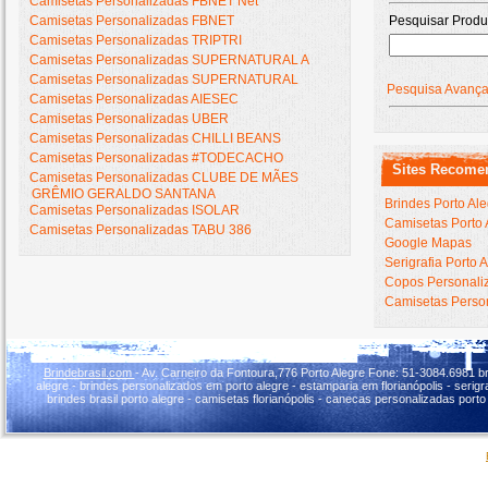
Camisetas Personalizadas FBNET Net
Camisetas Personalizadas FBNET
Pesquisar Produ
Camisetas Personalizadas TRIPTRI
Camisetas Personalizadas SUPERNATURAL A
Camisetas Personalizadas SUPERNATURAL
Pesquisa Avanç
Camisetas Personalizadas AIESEC
Camisetas Personalizadas UBER
Camisetas Personalizadas CHILLI BEANS
Camisetas Personalizadas #TODECACHO
Sites Recome
Camisetas Personalizadas CLUBE DE MÃES
GRÊMIO GERALDO SANTANA
Brindes Porto Al
Camisetas Personalizadas ISOLAR
Camisetas Porto 
Camisetas Personalizadas TABU 386
Google Mapas
Serigrafia Porto 
Copos Personaliz
Camisetas Person
Brindebrasil.com
- Av. Carneiro da Fontoura,776 Porto Alegre Fone: 51-3084.6981 br
alegre - brindes personalizados em porto alegre - estamparia em florianópolis - serigraf
brindes brasil porto alegre - camisetas florianópolis - canecas personalizadas porto 