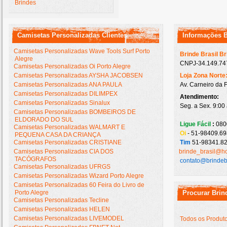
Brindes
Camisetas Personalizadas Clientes
Informações 
Camisetas Personalizadas Wave Tools Surf Porto
Brinde Brasil B
Alegre
CNPJ-34.149.747
Camisetas Personalizadas Oi Porto Alegre
Camisetas Personalizadas AYSHA JACOBSEN
Loja Zona Norte
Camisetas Personalizadas ANA PAULA
Av. Carneiro da 
Camisetas Personalizadas DILIMPEX
Atendimento:
Camisetas Personalizadas Sinalux
Seg. a Sex. 9:00
Camisetas Personalizadas BOMBEIROS DE
ELDORADO DO SUL
Ligue Fácil
:
080
Camisetas Personalizadas WALMART E
Oi
- 51-98409.69
PEQUENA CASA DA CRIANÇA
Camisetas Personalizadas CRISTIANE
Tim
51-98341.82
Camisetas Personalizadas CIA DOS
brinde_brasil@h
TACÓGRAFOS
contato@brindeb
Camisetas Personalizadas UFRGS
Camisetas Personalizadas Wizard Porto Alegre
Camisetas Personalizadas 60 Feira do Livro de
Porto Alegre
Procurar Brin
Camisetas Personalizadas Tecline
Camisetas Personalizadas HELEN
Camisetas Personalizadas LIVEMODEL
Todos os Produt