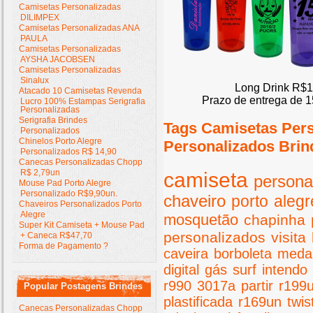
Camisetas Personalizadas
DILIMPEX
Camisetas Personalizadas ANA
PAULA
Camisetas Personalizadas
AYSHA JACOBSEN
Camisetas Personalizadas
Sinalux
Long Drink R$1
Atacado 10 Camisetas Revenda
Prazo de entrega de 1
Lucro 100% Estampas Serigrafia
Personalizadas
Serigrafia Brindes
Tags Camisetas Per
Personalizados
Chinelos Porto Alegre
Personalizados Brin
Personalizados R$ 14,90
Canecas Personalizadas Chopp
R$ 2,79un
camiseta
persona
Mouse Pad Porto Alegre
Personalizado R$9,90un.
chaveiro
porto
alegr
Chaveiros Personalizados Porto
Alegre
mosquetão
chapinha
Super Kit Camiseta + Mouse Pad
personalizados
visita
+ Caneca R$47,70
Forma de Pagamento ?
caveira
borboleta
meda
digital
gás
surf
intendo
r990
3017a
partir
r199
Popular Postagens Brindes
plastificada
r169un
twis
Canecas Personalizadas Chopp