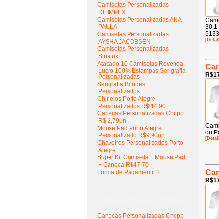
Camisetas Personalizadas
DILIMPEX
Camisetas Personalizadas ANA
Cami
PAULA
30.1
5133
Camisetas Personalizadas
[Detal
AYSHA JACOBSEN
Camisetas Personalizadas
Sinalux
Atacado 10 Camisetas Revenda
Cam
Lucro 100% Estampas Serigrafia
R$17
Personalizadas
Serigrafia Brindes
Personalizados
Chinelos Porto Alegre
Personalizados R$ 14,90
Canecas Personalizadas Chopp
R$ 2,79un
Cami
Mouse Pad Porto Alegre
ou Po
Personalizado R$9,90un.
[Detal
Chaveiros Personalizados Porto
Alegre
Super Kit Camiseta + Mouse Pad
+ Caneca R$47,70
Cam
Forma de Pagamento ?
R$17
Popular Postagens Brindes
Canecas Personalizadas Chopp