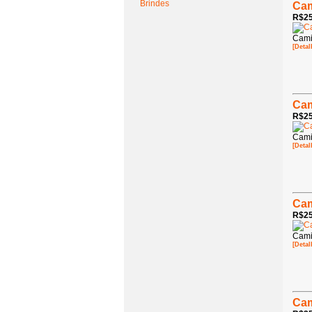
Brindes
Cam
R$25
Cami
[Detal
Cam
R$25
Cami
[Detal
Cam
R$25
Cami
[Detal
Cam