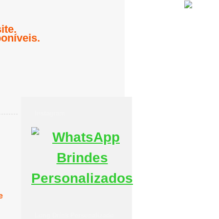
te.
oníveis.
Instagram
e
Long Drink Personalizado