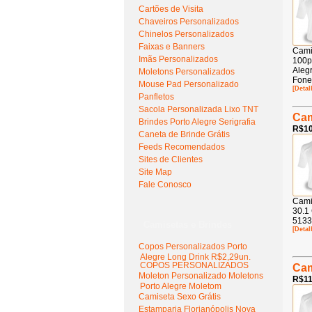
Cartões de Visita
Chaveiros Personalizados
Chinelos Personalizados
Faixas e Banners
Cami
Imãs Personalizados
100p
Aleg
Moletons Personalizados
Fone
Mouse Pad Personalizado
[Detal
Panfletos
Sacola Personalizada Lixo TNT
Cam
Brindes Porto Alegre Serigrafia
R$10
Caneta de Brinde Grátis
Feeds Recomendados
Sites de Clientes
Site Map
Fale Conosco
Cami
30.1
5133
Camisetas e Brindes
[Detal
Copos Personalizados Porto
Alegre Long Drink R$2,29un.
COPOS PERSONALIZADOS
Cam
Moleton Personalizado Moletons
R$11
Porto Alegre Moletom
Camiseta Sexo Grátis
Estamparia Florianópolis Nova