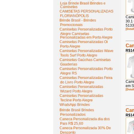
Loja Brinde Brasil Brindes e
Camisetas
CAMISETAS PERSONALIZADAS
FLORIANÓPOLIS
Cami
Brinde Brasil - Brindes
30.1
Promocionais
5133
Camisetas Personalizadas Porto
[Detal
Alegre Camisetas
Personalizadas em Porto Alegre
Camisetas Personalizadas Oi
Cam
Porto Alegre
R$14
Camisetas Personalizadas Wave
Tools Surf Porto Alegre
Camisetas Gaúchas Camisetas
Gauderias
Camisetas Personalizadas Porto
Alegre RS
Camisetas Personalizadas Feira
Cami
do Livro Porto Alegre
em S
Camisetas Personalizadas
[Detal
Wizard Porto Alegre
Camisetas Personalizadas
Tecline Porto Alegre
WhatsApp Brindes
Cam
Brinde Brasil Brindes
Personalizados
R$14
Caneca Personalizada dia dos
Pais R$ 25,60
Caneca Personalizada 30% De
Desconto