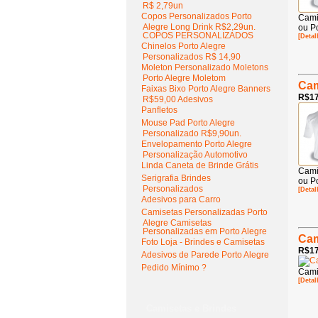
R$ 2,79un
Copos Personalizados Porto
Cami
Alegre Long Drink R$2,29un.
ou Po
COPOS PERSONALIZADOS
[Detal
Chinelos Porto Alegre
Personalizados R$ 14,90
Moleton Personalizado Moletons
Porto Alegre Moletom
Cam
Faixas Bixo Porto Alegre Banners
R$17
R$59,00 Adesivos
Panfletos
Mouse Pad Porto Alegre
Personalizado R$9,90un.
Envelopamento Porto Alegre
Personalização Automotivo
Linda Caneta de Brinde Grátis
Cami
Serigrafia Brindes
ou Po
Personalizados
[Detal
Adesivos para Carro
Camisetas Personalizadas Porto
Alegre Camisetas
Personalizadas em Porto Alegre
Cam
Foto Loja - Brindes e Camisetas
R$17
Adesivos de Parede Porto Alegre
Pedido Mínimo ?
Cami
[Detal
Camisetas e Brindes