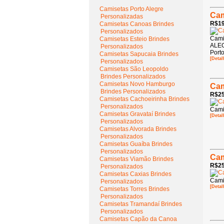
Camisetas Porto Alegre
Cam
Personalizadas
R$19
Camisetas Canoas Brindes
Personalizados
Cami
Camisetas Esteio Brindes
ALEG
Personalizados
Porto
Camisetas Sapucaia Brindes
[Detal
Personalizados
Camisetas São Leopoldo
Brindes Personalizados
Camisetas Novo Hamburgo
Cam
Brindes Personalizados
R$25
Camisetas Cachoeirinha Brindes
Personalizados
Cami
Camisetas Gravataí Brindes
[Detal
Personalizados
Camisetas Alvorada Brindes
Personalizados
Camisetas Guaíba Brindes
Personalizados
Cam
Camisetas Viamão Brindes
R$25
Personalizados
Camisetas Caxias Brindes
Cami
Personalizados
[Detal
Camisetas Torres Brindes
Personalizados
Camisetas Tramandaí Brindes
Personalizados
Camisetas Capão da Canoa