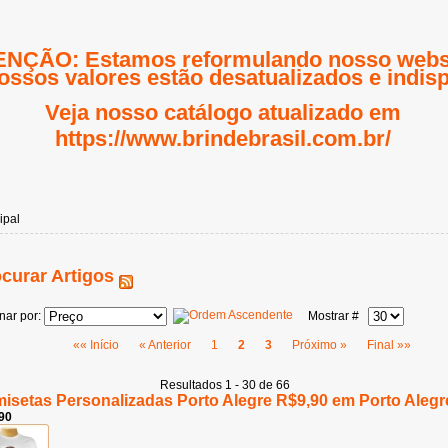
NÇÃO: Estamos reformulando nosso websi
ossos valores estão desatualizados e indisp
Veja nosso catálogo atualizado em
https://www.brindebrasil.com.br/
ipal
curar Artigos
nar por:
Mostrar #
«« Início
« Anterior
1
2
3
Próximo »
Final »»
Resultados 1 - 30 de 66
isetas Personalizadas Porto Alegre R$9,90 em Porto Alegr
90