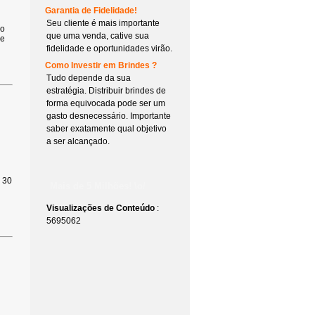
Garantia de Fidelidade!
Seu cliente é mais importante
io
que uma venda, cative sua
ne
fidelidade e oportunidades virão.
Como Investir em Brindes ?
Tudo depende da sua
estratégia. Distribuir brindes de
forma equivocada pode ser um
gasto desnecessário. Importante
saber exatamente qual objetivo
a ser alcançado.
o 30
Mais de 5 Milhões! \o/
Visualizações de Conteúdo
:
5695062