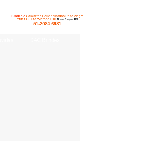
Brindes e
Camisetas Personalizadas Porto Alegre
CNPJ-34.149.747/0001-28
Porto Alegre RS
51-3084.6981
vidas
SAC Brindes