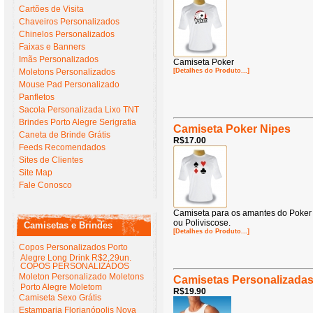
Cartões de Visita
Chaveiros Personalizados
Chinelos Personalizados
Faixas e Banners
Imãs Personalizados
Camiseta Poker
Moletons Personalizados
[Detalhes do Produto...]
Mouse Pad Personalizado
Panfletos
Sacola Personalizada Lixo TNT
Brindes Porto Alegre Serigrafia
Camiseta Poker Nipes
Caneta de Brinde Grátis
R$17.00
Feeds Recomendados
Sites de Clientes
Site Map
Fale Conosco
Camiseta para os amantes do Poker .
ou Poliviscose.
Camisetas e Brindes
[Detalhes do Produto...]
Copos Personalizados Porto
Alegre Long Drink R$2,29un.
COPOS PERSONALIZADOS
Moleton Personalizado Moletons
Camisetas Personalizada
Porto Alegre Moletom
R$19.90
Camiseta Sexo Grátis
Estamparia Florianópolis Nova