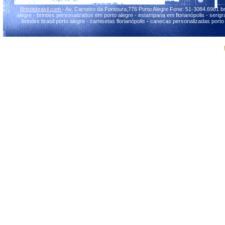
Brindebrasil.com
- Av. Carneiro da Fontoura,776 Porto Alegre Fone: 51-3084.6981 br
alegre - brindes personalizados em porto alegre - estamparia em florianópolis - serigraf
brindes brasil porto alegre - camisetas florianópolis - canecas personalizadas porto 