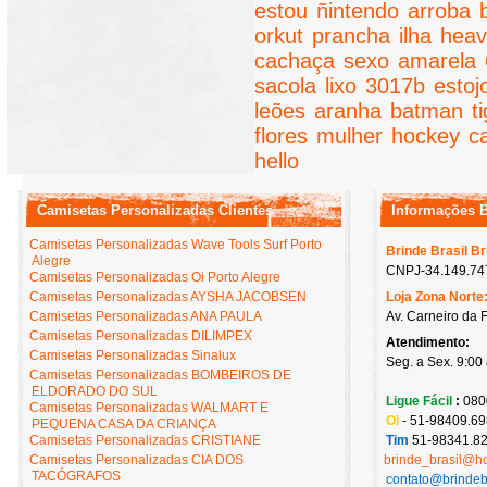
estou
ñintendo
arroba
orkut
prancha
ilha
hea
cachaça
sexo
amarela
sacola
lixo
3017b
estoj
leões
aranha
batman
t
flores
mulher
hockey
c
hello
Camisetas Personalizadas Clientes
Informações 
Camisetas Personalizadas Wave Tools Surf Porto
Brinde Brasil B
Alegre
CNPJ-34.149.747
Camisetas Personalizadas Oi Porto Alegre
Camisetas Personalizadas AYSHA JACOBSEN
Loja Zona Norte
Camisetas Personalizadas ANA PAULA
Av. Carneiro da 
Camisetas Personalizadas DILIMPEX
Atendimento:
Camisetas Personalizadas Sinalux
Seg. a Sex. 9:00
Camisetas Personalizadas BOMBEIROS DE
ELDORADO DO SUL
Ligue Fácil
:
080
Camisetas Personalizadas WALMART E
Oi
- 51-98409.69
PEQUENA CASA DA CRIANÇA
Camisetas Personalizadas CRISTIANE
Tim
51-98341.82
Camisetas Personalizadas CIA DOS
brinde_brasil@h
TACÓGRAFOS
contato@brindeb