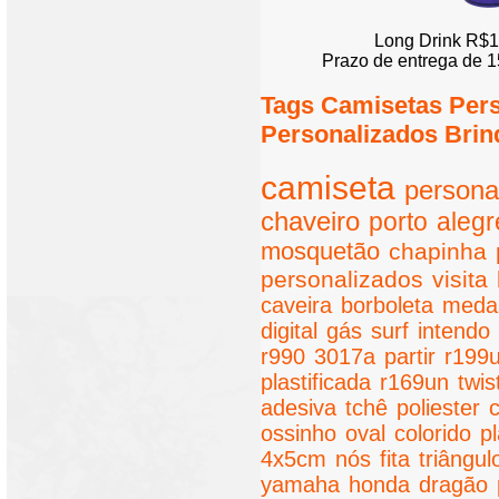
Long Drink R$1
Prazo de entrega de 1
Tags Camisetas Per
Personalizados Brin
camiseta
persona
chaveiro
porto
alegr
mosquetão
chapinha
personalizados
visita
caveira
borboleta
meda
digital
gás
surf
intendo
r990
3017a
partir
r199
plastificada
r169un
twis
adesiva
tchê
poliester
ossinho
oval
colorido
pl
4x5cm
nós
fita
triângul
yamaha
honda
dragão