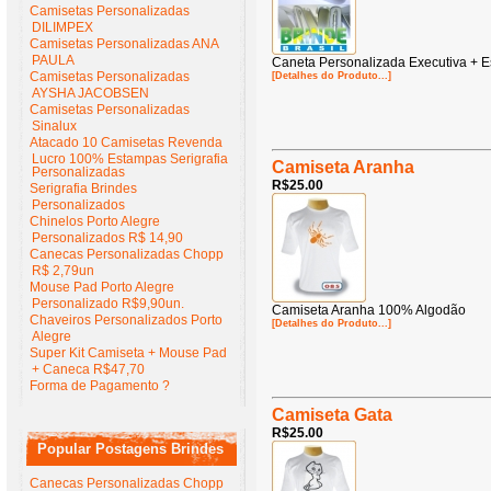
Camisetas Personalizadas
DILIMPEX
Camisetas Personalizadas ANA
PAULA
Caneta Personalizada Executiva + Es
Camisetas Personalizadas
[Detalhes do Produto...]
AYSHA JACOBSEN
Camisetas Personalizadas
Sinalux
Atacado 10 Camisetas Revenda
Lucro 100% Estampas Serigrafia
Camiseta Aranha
Personalizadas
R$25.00
Serigrafia Brindes
Personalizados
Chinelos Porto Alegre
Personalizados R$ 14,90
Canecas Personalizadas Chopp
R$ 2,79un
Mouse Pad Porto Alegre
Personalizado R$9,90un.
Camiseta Aranha 100% Algodão
Chaveiros Personalizados Porto
[Detalhes do Produto...]
Alegre
Super Kit Camiseta + Mouse Pad
+ Caneca R$47,70
Forma de Pagamento ?
Camiseta Gata
R$25.00
Popular Postagens Brindes
Canecas Personalizadas Chopp