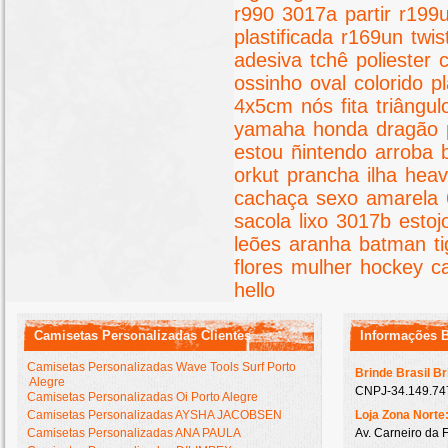
r990
3017a
partir
r199
plastificada
r169un
twis
adesiva
tchê
poliester
ossinho
oval
colorido
pl
4x5cm
nós
fita
triângul
yamaha
honda
dragão
estou
ñintendo
arroba
orkut
prancha
ilha
hea
cachaça
sexo
amarela
sacola
lixo
3017b
estoj
leões
aranha
batman
t
flores
mulher
hockey
c
hello
Camisetas Personalizadas Clientes
Informações 
Camisetas Personalizadas Wave Tools Surf Porto
Brinde Brasil B
Alegre
CNPJ-34.149.747
Camisetas Personalizadas Oi Porto Alegre
Camisetas Personalizadas AYSHA JACOBSEN
Loja Zona Norte
Camisetas Personalizadas ANA PAULA
Av. Carneiro da 