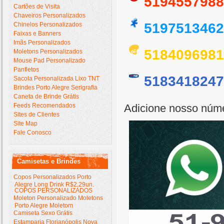
5194557988
Cartões de Visita
Chaveiros Personalizados
5197513462
Chinelos Personalizados
Faixas e Banners
Imãs Personalizados
5184096981
Moletons Personalizados
Mouse Pad Personalizado
Panfletos
5183418247
Sacola Personalizada Lixo TNT
Brindes Porto Alegre Serigrafia
Caneta de Brinde Grátis
Feeds Recomendados
Adicione nosso núm
Sites de Clientes
Site Map
Fale Conosco
Camisetas e Brindes
Copos Personalizados Porto
Alegre Long Drink R$2,29un.
COPOS PERSONALIZADOS
Moleton Personalizado Moletons
Porto Alegre Moletom
Camiseta Sexo Grátis
Estamparia Florianópolis Nova