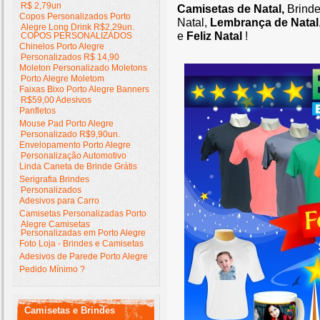
R$ 2,79un
Camisetas de Natal,
Brinde
Copos Personalizados Porto
Natal,
Lembrança de Natal
Alegre Long Drink R$2,29un.
e
Feliz Natal
!
COPOS PERSONALIZADOS
Chinelos Porto Alegre
Personalizados R$ 14,90
Moleton Personalizado Moletons
Porto Alegre Moletom
Faixas Bixo Porto Alegre Banners
R$59,00 Adesivos
Panfletos
Mouse Pad Porto Alegre
Personalizado R$9,90un.
Envelopamento Porto Alegre
Personalização Automotivo
Linda Caneta de Brinde Grátis
Serigrafia Brindes
Personalizados
Adesivos para Carro
Camisetas Personalizadas Porto
Alegre Camisetas
Personalizadas em Porto Alegre
Foto Loja - Brindes e Camisetas
Adesivos de Parede Porto Alegre
Pedido Mínimo ?
Camisetas e Brindes