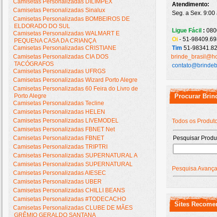
Camisetas Personalizadas DILIMPEX
Atendimento:
Camisetas Personalizadas Sinalux
Seg. a Sex. 9:00
Camisetas Personalizadas BOMBEIROS DE
ELDORADO DO SUL
Ligue Fácil
:
080
Camisetas Personalizadas WALMART E
Oi
- 51-98409.69
PEQUENA CASA DA CRIANÇA
Camisetas Personalizadas CRISTIANE
Tim
51-98341.82
Camisetas Personalizadas CIA DOS
brinde_brasil@h
TACÓGRAFOS
contato@brindeb
Camisetas Personalizadas UFRGS
Camisetas Personalizadas Wizard Porto Alegre
Camisetas Personalizadas 60 Feira do Livro de
Porto Alegre
Procurar Brin
Camisetas Personalizadas Tecline
Camisetas Personalizadas HELEN
Camisetas Personalizadas LIVEMODEL
Todos os Produt
Camisetas Personalizadas FBNET Net
Camisetas Personalizadas FBNET
Pesquisar Produ
Camisetas Personalizadas TRIPTRI
Camisetas Personalizadas SUPERNATURAL A
Camisetas Personalizadas SUPERNATURAL
Pesquisa Avanç
Camisetas Personalizadas AIESEC
Camisetas Personalizadas UBER
Camisetas Personalizadas CHILLI BEANS
Camisetas Personalizadas #TODECACHO
Sites Recome
Camisetas Personalizadas CLUBE DE MÃES
GRÊMIO GERALDO SANTANA