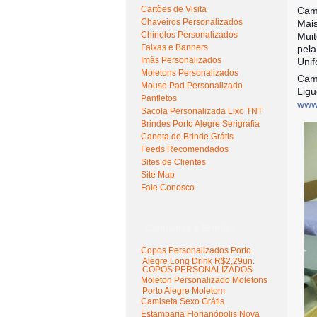
Cartões de Visita
Cami
Chaveiros Personalizados
Mais
Chinelos Personalizados
Muit
Faixas e Banners
pela
Imãs Personalizados
Unif
Moletons Personalizados
Cami
Mouse Pad Personalizado
Ligu
Panfletos
www.
Sacola Personalizada Lixo TNT
Brindes Porto Alegre Serigrafia
Caneta de Brinde Grátis
Feeds Recomendados
Sites de Clientes
Site Map
Fale Conosco
Camisetas e Brindes
Copos Personalizados Porto
Alegre Long Drink R$2,29un.
COPOS PERSONALIZADOS
Moleton Personalizado Moletons
Porto Alegre Moletom
Camiseta Sexo Grátis
Estamparia Florianópolis Nova