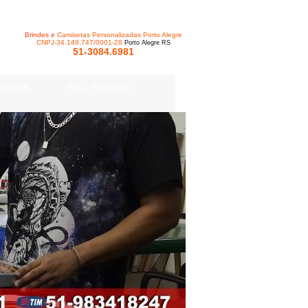
Brindes e
Camisetas Personalizadas Porto Alegre
CNPJ-34.149.747/0001-28
Porto Alegre RS
51-3084.6981
vidas
SAC Brindes