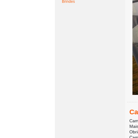
Brindes
Ca
Cami
Mais
Obr
Cami