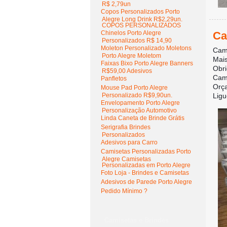
R$ 2,79un
Copos Personalizados Porto
Alegre Long Drink R$2,29un.
COPOS PERSONALIZADOS
Ca
Chinelos Porto Alegre
Personalizados R$ 14,90
Moleton Personalizado Moletons
Cami
Porto Alegre Moletom
Mais
Faixas Bixo Porto Alegre Banners
Obri
R$59,00 Adesivos
Cami
Panfletos
Orç
Mouse Pad Porto Alegre
Ligu
Personalizado R$9,90un.
Envelopamento Porto Alegre
Personalização Automotivo
Linda Caneta de Brinde Grátis
Serigrafia Brindes
Personalizados
Adesivos para Carro
Camisetas Personalizadas Porto
Alegre Camisetas
Personalizadas em Porto Alegre
Foto Loja - Brindes e Camisetas
Adesivos de Parede Porto Alegre
Pedido Mínimo ?
Camisetas e Brindes