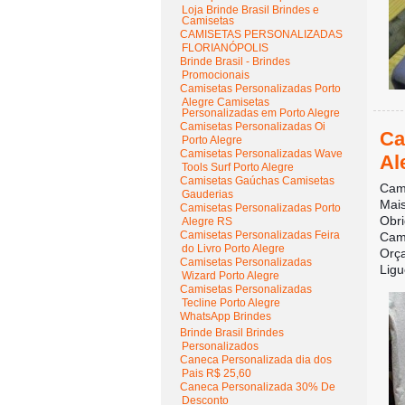
Loja Brinde Brasil Brindes e
Camisetas
CAMISETAS PERSONALIZADAS
FLORIANÓPOLIS
Brinde Brasil - Brindes
Promocionais
Camisetas Personalizadas Porto
Alegre Camisetas
Personalizadas em Porto Alegre
Camisetas Personalizadas Oi
Ca
Porto Alegre
Camisetas Personalizadas Wave
Al
Tools Surf Porto Alegre
Camisetas Gaúchas Camisetas
Cami
Gauderias
Mais
Camisetas Personalizadas Porto
Obr
Alegre RS
Camisetas Personalizadas Feira
Cami
do Livro Porto Alegre
Orç
Camisetas Personalizadas
Ligu
Wizard Porto Alegre
Camisetas Personalizadas
Tecline Porto Alegre
WhatsApp Brindes
Brinde Brasil Brindes
Personalizados
Caneca Personalizada dia dos
Pais R$ 25,60
Caneca Personalizada 30% De
Desconto