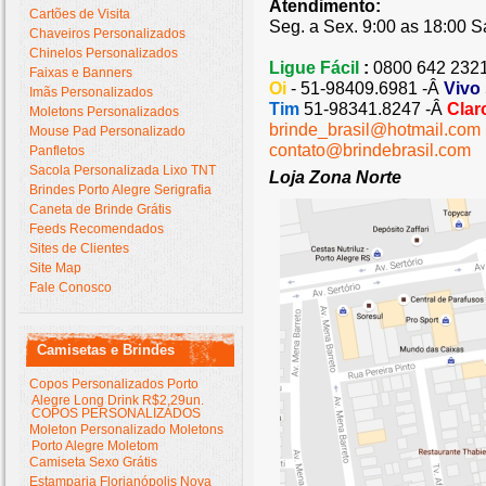
Atendimento:
Cartões de Visita
Seg. a Sex. 9:00 as 18:00 S
Chaveiros Personalizados
Chinelos Personalizados
Ligue Fácil
:
0800 642 232
Faixas e Banners
Oi
- 51-98409.6981 -Â
Vivo
Imãs Personalizados
Tim
51-98341.8247 -Â
Clar
Moletons Personalizados
brinde_brasil@hotmail.com
Mouse Pad Personalizado
contato@brindebrasil.com
Panfletos
Sacola Personalizada Lixo TNT
Loja Zona Norte
Brindes Porto Alegre Serigrafia
Caneta de Brinde Grátis
Feeds Recomendados
Sites de Clientes
Site Map
Fale Conosco
Camisetas e Brindes
Copos Personalizados Porto
Alegre Long Drink R$2,29un.
COPOS PERSONALIZADOS
Moleton Personalizado Moletons
Porto Alegre Moletom
Camiseta Sexo Grátis
Estamparia Florianópolis Nova