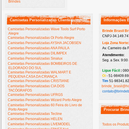
Brindes
Camisetas Personalizadas Clientes
Informações 
Camisetas Personalizadas Wave Tools Surf Porto
Brinde Brasil B
Alegre
CNPJ-34.149.747
Camisetas Personalizadas Oi Porto Alegre
Camisetas Personalizadas AYSHA JACOBSEN
Loja Zona Norte
Camisetas Personalizadas ANA PAULA
Av. Carneiro da 
Camisetas Personalizadas DILIMPEX
Atendimento:
Camisetas Personalizadas Sinalux
Seg. a Sex. 9:00
Camisetas Personalizadas BOMBEIROS DE
ELDORADO DO SUL
Ligue Fácil
:
080
Camisetas Personalizadas WALMART E
Oi
- 51-98409.69
PEQUENA CASA DA CRIANÇA
Camisetas Personalizadas CRISTIANE
Tim
51-98341.82
Camisetas Personalizadas CIA DOS
brinde_brasil@h
TACÓGRAFOS
contato@brindeb
Camisetas Personalizadas UFRGS
Camisetas Personalizadas Wizard Porto Alegre
Camisetas Personalizadas 60 Feira do Livro de
Porto Alegre
Procurar Brin
Camisetas Personalizadas Tecline
Camisetas Personalizadas HELEN
Camisetas Personalizadas LIVEMODEL
Todos os Produt