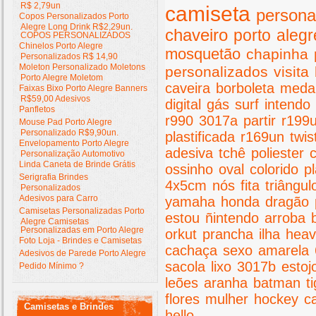
R$ 2,79un
camiseta
persona
Copos Personalizados Porto
Alegre Long Drink R$2,29un.
chaveiro
porto
alegr
COPOS PERSONALIZADOS
Chinelos Porto Alegre
mosquetão
chapinha
Personalizados R$ 14,90
Moleton Personalizado Moletons
personalizados
visita
Porto Alegre Moletom
caveira
borboleta
meda
Faixas Bixo Porto Alegre Banners
R$59,00 Adesivos
digital
gás
surf
intendo
Panfletos
r990
3017a
partir
r199
Mouse Pad Porto Alegre
Personalizado R$9,90un.
plastificada
r169un
twis
Envelopamento Porto Alegre
adesiva
tchê
poliester
Personalização Automotivo
Linda Caneta de Brinde Grátis
ossinho
oval
colorido
pl
Serigrafia Brindes
4x5cm
nós
fita
triângul
Personalizados
Adesivos para Carro
yamaha
honda
dragão
Camisetas Personalizadas Porto
estou
ñintendo
arroba
Alegre Camisetas
Personalizadas em Porto Alegre
orkut
prancha
ilha
hea
Foto Loja - Brindes e Camisetas
cachaça
sexo
amarela
Adesivos de Parede Porto Alegre
sacola
lixo
3017b
estoj
Pedido Mínimo ?
leões
aranha
batman
t
flores
mulher
hockey
c
Camisetas e Brindes
hello