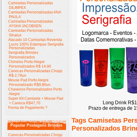
Camisetas Personalizadas
DILIMPEX
Camisetas Personalizadas ANA
PAULA
Camisetas Personalizadas
AYSHA JACOBSEN
Camisetas Personalizadas
Sinalux
Atacado 10 Camisetas Revenda
Lucro 100% Estampas Serigrafia
Personalizadas
Serigrafia Brindes
Personalizados
Chinelos Porto Alegre
Personalizados R$ 14,90
Canecas Personalizadas Chopp
R$ 2,79un
Mouse Pad Porto Alegre
Personalizado R$9,90un.
Chaveiros Personalizados Porto
Alegre
Super Kit Camiseta + Mouse Pad
Long Drink R$1
+ Caneca R$47,70
Prazo de entrega de 1
Forma de Pagamento ?
Tags Camisetas Per
Popular Postagens Brindes
Personalizados Brin
Canecas Personalizadas Chopp