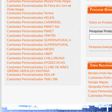
Camisetas Personalizadas Wizard Porto Alegre
Camisetas Personalizadas 60 Feira do Livro de
Porto Alegre
Procurar Brin
Camisetas Personalizadas Tecline
Camisetas Personalizadas HELEN
Camisetas Personalizadas LIVEMODEL
Todos os Produt
Camisetas Personalizadas FBNET Net
Camisetas Personalizadas FBNET
Pesquisar Produ
Camisetas Personalizadas TRIPTRI
Camisetas Personalizadas SUPERNATURAL A
Camisetas Personalizadas SUPERNATURAL
Pesquisa Avanç
Camisetas Personalizadas AIESEC
Camisetas Personalizadas UBER
Camisetas Personalizadas CHILLI BEANS
Camisetas Personalizadas #TODECACHO
Sites Recome
Camisetas Personalizadas CLUBE DE MÃES
GRÊMIO GERALDO SANTANA
Brindes Porto Al
Camisetas Personalizadas ISOLAR
Camisetas Porto 
Camisetas Personalizadas TABU 386
Google Mapas
Serigrafia Porto 
Copos Personaliz
Camisetas Person
Brindebrasil.com
- Av. Carneiro da Fontoura,776 Porto Alegre Fone: 51-3084.6981 br