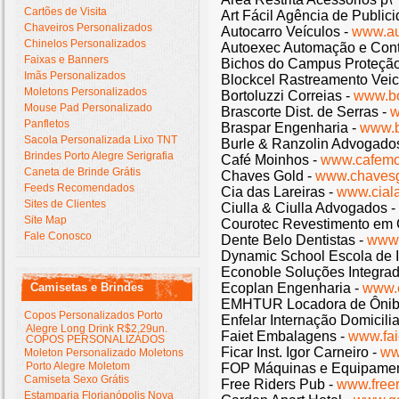
Cartões de Visita
Art Fácil Agência de Public
Chaveiros Personalizados
Autocarro Veículos -
www.au
Chinelos Personalizados
Autoexec Automação e Cont
Faixas e Banners
Bichos do Campus Proteção
Imãs Personalizados
Blockcel Rastreamento Veic
Moletons Personalizados
Bortoluzzi Correias -
www.bo
Mouse Pad Personalizado
Brascorte Dist. de Serras -
w
Panfletos
Braspar Engenharia -
www.b
Sacola Personalizada Lixo TNT
Burle & Ranzolin Advogado
Brindes Porto Alegre Serigrafia
Café Moinhos -
www.cafemo
Caneta de Brinde Grátis
Chaves Gold -
www.chavesg
Feeds Recomendados
Cia das Lareiras -
www.ciala
Sites de Clientes
Ciulla & Ciulla Advogados -
Site Map
Courotec Revestimento em 
Fale Conosco
Dente Belo Dentistas -
www.
Dynamic School Escola de I
Econoble Soluções Integra
Camisetas e Brindes
Ecoplan Engenharia -
www.
EMHTUR Locadora de Ônib
Copos Personalizados Porto
Enfelar Internação Domicilia
Alegre Long Drink R$2,29un.
Faiet Embalagens -
www.fai
COPOS PERSONALIZADOS
Ficar Inst. Igor Carneiro -
www
Moleton Personalizado Moletons
Porto Alegre Moletom
FOP Máquinas e Equipamen
Camiseta Sexo Grátis
Free Riders Pub -
www.freer
Estamparia Florianópolis Nova