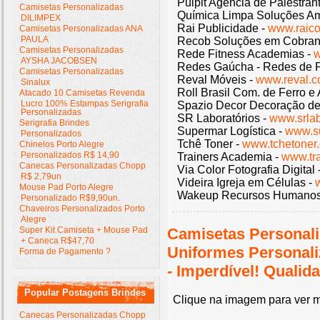
Pulpit Agência de Palestran
Camisetas Personalizadas
Química Limpa Soluções Am
DILIMPEX
Rai Publicidade -
www.raic
Camisetas Personalizadas ANA
PAULA
Recob Soluções em Cobran
Camisetas Personalizadas
Rede Fitness Academias -
w
AYSHA JACOBSEN
Redes Gaúcha - Redes de P
Camisetas Personalizadas
Reval Móveis -
www.reval.c
Sinalux
Roll Brasil Com. de Ferro e
Atacado 10 Camisetas Revenda
Lucro 100% Estampas Serigrafia
Spazio Decor Decoração de
Personalizadas
SR Laboratórios -
www.srlab
Serigrafia Brindes
Supermar Logística -
www.s
Personalizados
Tchê Toner -
www.tchetoner
Chinelos Porto Alegre
Personalizados R$ 14,90
Trainers Academia -
www.tr
Canecas Personalizadas Chopp
Via Color Fotografia Digital 
R$ 2,79un
Videira Igreja em Células -
Mouse Pad Porto Alegre
Wakeup Recursos Humanos
Personalizado R$9,90un.
Chaveiros Personalizados Porto
Alegre
Super Kit Camiseta + Mouse Pad
Camisetas Personali
+ Caneca R$47,70
Uniformes Personal
Forma de Pagamento ?
- Imperdível! Quali
Popular Postagens Brindes
Clique na imagem para ver m
Canecas Personalizadas Chopp