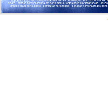
alegre - brindes personalizados em porto alegre - estamparia em florianópolis - serigraf
brindes brasil porto alegre - camisetas florianópolis - canecas personalizadas porto 