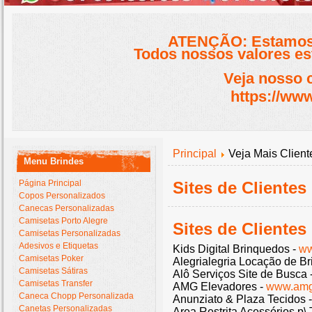
ATENÇÃO: Estamos 
Todos nossos valores est
Veja nosso 
https://www
Principal
Veja Mais Client
Menu Brindes
Página Principal
Sites de Clientes
Copos Personalizados
Canecas Personalizadas
Camisetas Porto Alegre
Sites de Cliente
Camisetas Personalizadas
Adesivos e Etiquetas
Kids Digital Brinquedos -
ww
Camisetas Poker
Alegrialegria Locação de B
Camisetas Sátiras
Alô Serviços Site de Busca 
Camisetas Transfer
AMG Elevadores -
www.amg
Caneca Chopp Personalizada
Anunziato & Plaza Tecidos 
Canetas Personalizadas
Area Restrita Acessórios p\ 