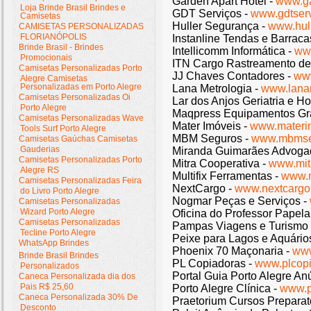
Garden Apart Hotel -
www.ga
Loja Brinde Brasil Brindes e
GDT Serviços -
www.gdtserv
Camisetas
Huller Segurança -
www.hul
CAMISETAS PERSONALIZADAS
FLORIANÓPOLIS
Instanline Tendas e Barraca
Brinde Brasil - Brindes
Intellicomm Informática -
www
Promocionais
ITN Cargo Rastreamento d
Camisetas Personalizadas Porto
JJ Chaves Contadores -
www
Alegre Camisetas
Personalizadas em Porto Alegre
Lana Metrologia -
www.lanam
Camisetas Personalizadas Oi
Lar dos Anjos Geriatria e H
Porto Alegre
Maqpress Equipamentos Grá
Camisetas Personalizadas Wave
Mater Imóveis -
www.materi
Tools Surf Porto Alegre
MBM Seguros -
www.mbmse
Camisetas Gaúchas Camisetas
Gauderias
Miranda Guimarães Advoga
Camisetas Personalizadas Porto
Mitra Cooperativa -
www.mit
Alegre RS
Multifix Ferramentas -
www.m
Camisetas Personalizadas Feira
NextCargo -
www.nextcargo
do Livro Porto Alegre
Nogmar Peças e Serviços -
Camisetas Personalizadas
Wizard Porto Alegre
Oficina do Professor Papela
Camisetas Personalizadas
Pampas Viagens e Turismo
Tecline Porto Alegre
Peixe para Lagos e Aquário
WhatsApp Brindes
Phoenix 70 Maçonaria -
www
Brinde Brasil Brindes
PL Copiadoras -
www.plcopi
Personalizados
Portal Guia Porto Alegre An
Caneca Personalizada dia dos
Pais R$ 25,60
Porto Alegre Clínica -
www.p
Caneca Personalizada 30% De
Praetorium Cursos Preparat
Desconto