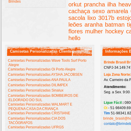
Brindes
orkut
prancha
ilha
hea
cachaça
sexo
amarela
sacola
lixo
3017b
estoj
leões
aranha
batman
t
flores
mulher
hockey
c
hello
Camisetas Personalizadas Clientes
Informações 
Camisetas Personalizadas Wave Tools Surf Porto
Brinde Brasil B
Alegre
CNPJ-34.149.747
Camisetas Personalizadas Oi Porto Alegre
Camisetas Personalizadas AYSHA JACOBSEN
Loja Zona Norte
Camisetas Personalizadas ANA PAULA
Av. Carneiro da 
Camisetas Personalizadas DILIMPEX
Atendimento:
Camisetas Personalizadas Sinalux
Seg. a Sex. 9:00
Camisetas Personalizadas BOMBEIROS DE
ELDORADO DO SUL
Ligue Fácil
:
080
Camisetas Personalizadas WALMART E
Oi
- 51-98409.69
PEQUENA CASA DA CRIANÇA
Camisetas Personalizadas CRISTIANE
Tim
51-98341.82
Camisetas Personalizadas CIA DOS
brinde_brasil@h
TACÓGRAFOS
contato@brindeb
Camisetas Personalizadas UFRGS