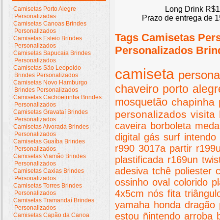
Long Drink R$1
Camisetas Porto Alegre
Personalizadas
Prazo de entrega de 1
Camisetas Canoas Brindes
Personalizados
Tags Camisetas Per
Camisetas Esteio Brindes
Personalizados
Personalizados Brin
Camisetas Sapucaia Brindes
Personalizados
Camisetas São Leopoldo
camiseta
persona
Brindes Personalizados
Camisetas Novo Hamburgo
chaveiro
porto
alegr
Brindes Personalizados
Camisetas Cachoeirinha Brindes
mosquetão
chapinha
Personalizados
Camisetas Gravataí Brindes
personalizados
visita
Personalizados
caveira
borboleta
meda
Camisetas Alvorada Brindes
Personalizados
digital
gás
surf
intendo
Camisetas Guaíba Brindes
r990
3017a
partir
r199
Personalizados
Camisetas Viamão Brindes
plastificada
r169un
twis
Personalizados
adesiva
tchê
poliester
Camisetas Caxias Brindes
Personalizados
ossinho
oval
colorido
pl
Camisetas Torres Brindes
4x5cm
nós
fita
triângul
Personalizados
Camisetas Tramandaí Brindes
yamaha
honda
dragão
Personalizados
estou
ñintendo
arroba
Camisetas Capão da Canoa