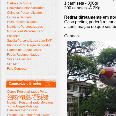
1 camiseta - 300gr
Cartões de Visita
200 canetas -Â 2Kg
Chaveiros Personalizados
Chinelos Personalizados
Retirar diretamente em no
Faixas e Banners
Caso prefira, poderá retirar
Imãs Personalizados
a confirmação de que seu pe
Moletons Personalizados
Mouse Pad Personalizado
Canoas
Panfletos
Sacola Personalizada Lixo TNT
Brindes Porto Alegre Serigrafia
Caneta de Brinde Grátis
Feeds Recomendados
Sites de Clientes
Site Map
Fale Conosco
Camisetas e Brindes
Copos Personalizados Porto
Alegre Long Drink R$2,29un.
COPOS PERSONALIZADOS
Moleton Personalizado Moletons
Porto Alegre Moletom
Camiseta Sexo Grátis
Estamparia Florianópolis Nova