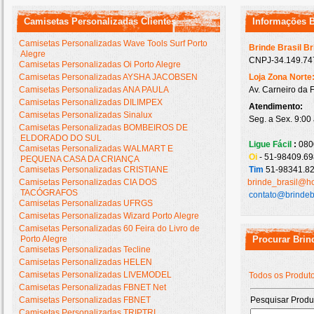
Camisetas Personalizadas Clientes
Informações 
Camisetas Personalizadas Wave Tools Surf Porto
Brinde Brasil B
Alegre
CNPJ-34.149.747
Camisetas Personalizadas Oi Porto Alegre
Camisetas Personalizadas AYSHA JACOBSEN
Loja Zona Norte
Camisetas Personalizadas ANA PAULA
Av. Carneiro da 
Camisetas Personalizadas DILIMPEX
Atendimento:
Camisetas Personalizadas Sinalux
Seg. a Sex. 9:00
Camisetas Personalizadas BOMBEIROS DE
ELDORADO DO SUL
Ligue Fácil
:
080
Camisetas Personalizadas WALMART E
Oi
- 51-98409.69
PEQUENA CASA DA CRIANÇA
Camisetas Personalizadas CRISTIANE
Tim
51-98341.82
Camisetas Personalizadas CIA DOS
brinde_brasil@h
TACÓGRAFOS
contato@brindeb
Camisetas Personalizadas UFRGS
Camisetas Personalizadas Wizard Porto Alegre
Camisetas Personalizadas 60 Feira do Livro de
Porto Alegre
Procurar Brin
Camisetas Personalizadas Tecline
Camisetas Personalizadas HELEN
Camisetas Personalizadas LIVEMODEL
Todos os Produt
Camisetas Personalizadas FBNET Net
Camisetas Personalizadas FBNET
Pesquisar Produ
Camisetas Personalizadas TRIPTRI