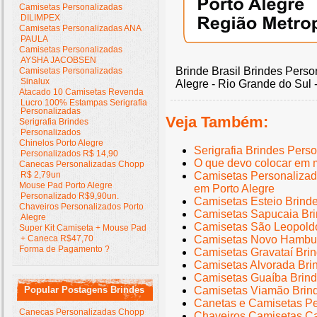
Camisetas Personalizadas
DILIMPEX
Camisetas Personalizadas ANA
PAULA
Camisetas Personalizadas
AYSHA JACOBSEN
Brinde Brasil Brindes Perso
Camisetas Personalizadas
Sinalux
Alegre - Rio Grande do Sul 
Atacado 10 Camisetas Revenda
Lucro 100% Estampas Serigrafia
Personalizadas
Veja Também:
Serigrafia Brindes
Personalizados
Chinelos Porto Alegre
Serigrafia Brindes Pers
Personalizados R$ 14,90
O que devo colocar em 
Canecas Personalizadas Chopp
R$ 2,79un
Camisetas Personalizad
Mouse Pad Porto Alegre
em Porto Alegre
Personalizado R$9,90un.
Camisetas Esteio Brind
Chaveiros Personalizados Porto
Camisetas Sapucaia Bri
Alegre
Camisetas São Leopoldo
Super Kit Camiseta + Mouse Pad
+ Caneca R$47,70
Camisetas Novo Hambur
Forma de Pagamento ?
Camisetas Gravataí Bri
Camisetas Alvorada Bri
Camisetas Guaíba Brind
Popular Postagens Brindes
Camisetas Viamão Brin
Canetas e Camisetas Pe
Canecas Personalizadas Chopp
Chaveiros Camisetas Ca