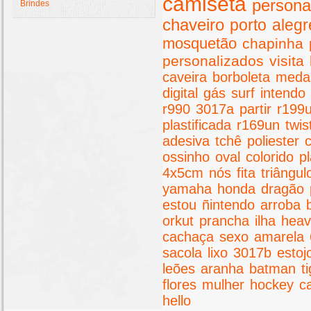
camiseta
persona
Brindes
chaveiro
porto
alegr
mosquetão
chapinha
personalizados
visita
caveira
borboleta
meda
digital
gás
surf
intendo
r990
3017a
partir
r199
plastificada
r169un
twis
adesiva
tchê
poliester
ossinho
oval
colorido
pl
4x5cm
nós
fita
triângul
yamaha
honda
dragão
estou
ñintendo
arroba
orkut
prancha
ilha
hea
cachaça
sexo
amarela
sacola
lixo
3017b
estoj
leões
aranha
batman
t
flores
mulher
hockey
c
hello