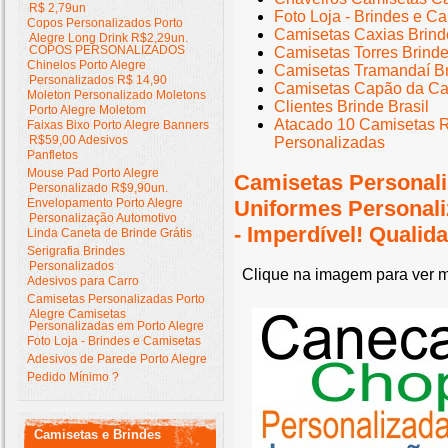
R$ 2,79un
Foto Loja - Brindes e C
Copos Personalizados Porto
Camisetas Caxias Brind
Alegre Long Drink R$2,29un.
COPOS PERSONALIZADOS
Camisetas Torres Brind
Chinelos Porto Alegre
Camisetas Tramandaí Br
Personalizados R$ 14,90
Camisetas Capão da Ca
Moleton Personalizado Moletons
Clientes Brinde Brasil
Porto Alegre Moletom
Atacado 10 Camisetas 
Faixas Bixo Porto Alegre Banners
R$59,00 Adesivos
Personalizadas
Panfletos
Mouse Pad Porto Alegre
Camisetas Personali
Personalizado R$9,90un.
Envelopamento Porto Alegre
Uniformes Personal
Personalização Automotivo
- Imperdível! Quali
Linda Caneta de Brinde Grátis
Serigrafia Brindes
Personalizados
Clique na imagem para ver m
Adesivos para Carro
Camisetas Personalizadas Porto
Alegre Camisetas
Personalizadas em Porto Alegre
Foto Loja - Brindes e Camisetas
Adesivos de Parede Porto Alegre
Pedido Mínimo ?
Camisetas e Brindes