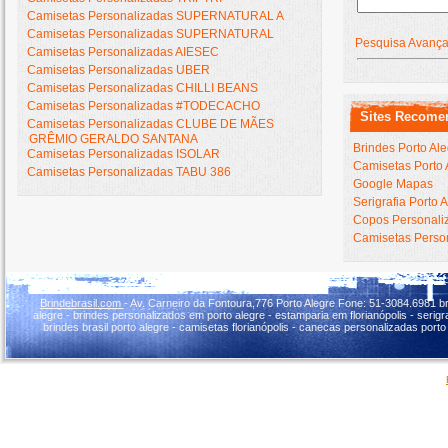
Camisetas Personalizadas SUPERNATURAL A
Camisetas Personalizadas SUPERNATURAL
Pesquisa Avanç
Camisetas Personalizadas AIESEC
Camisetas Personalizadas UBER
Camisetas Personalizadas CHILLI BEANS
Camisetas Personalizadas #TODECACHO
Sites Recome
Camisetas Personalizadas CLUBE DE MÃES
GRÊMIO GERALDO SANTANA
Brindes Porto Al
Camisetas Personalizadas ISOLAR
Camisetas Porto 
Camisetas Personalizadas TABU 386
Google Mapas
Serigrafia Porto 
Copos Personaliz
Camisetas Person
Brindebrasil.com
- Av. Carneiro da Fontoura,776 Porto Alegre Fone: 51-3084.6981 br
alegre - brindes personalizados em porto alegre - estamparia em florianópolis - serigraf
brindes brasil porto alegre - camisetas florianópolis - canecas personalizadas porto 