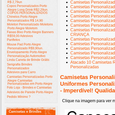
Camisetas Personalizada
R$ 2,79un
Copos Personalizados Porto
Camisetas Personalizad
Alegre Long Drink R$2,29un.
Camisetas Personalizad
COPOS PERSONALIZADOS
Camisetas Personaliz
Chinelos Porto Alegre
Camisetas Personali
Personalizados R$ 14,90
Moleton Personalizado Moletons
Camisetas Personaliz
Porto Alegre Moletom
Camisetas Personali
Faixas Bixo Porto Alegre Banners
CRIANÇA
R$59,00 Adesivos
Camisetas Personali
Panfletos
Camisetas Personaliza
Mouse Pad Porto Alegre
Camisetas Personaliz
Personalizado R$9,90un.
Envelopamento Porto Alegre
Camisetas Personali
Personalização Automotivo
Camisetas Personalizad
Linda Caneta de Brinde Grátis
Atacado 10 Camisetas 
Serigrafia Brindes
Personalizadas
Personalizados
Adesivos para Carro
Camisetas Personali
Camisetas Personalizadas Porto
Alegre Camisetas
Uniformes Personal
Personalizadas em Porto Alegre
Foto Loja - Brindes e Camisetas
- Imperdível! Quali
Adesivos de Parede Porto Alegre
Pedido Mínimo ?
Clique na imagem para ver m
Camisetas e Brindes