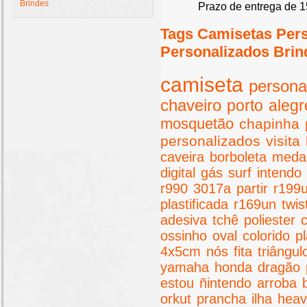
Brindes
Prazo de entrega de 1
Tags Camisetas Per
Personalizados Brin
camiseta
persona
chaveiro
porto
alegr
mosquetão
chapinha
personalizados
visita
caveira
borboleta
meda
digital
gás
surf
intendo
r990
3017a
partir
r199
plastificada
r169un
twis
adesiva
tchê
poliester
ossinho
oval
colorido
pl
4x5cm
nós
fita
triângul
yamaha
honda
dragão
estou
ñintendo
arroba
orkut
prancha
ilha
hea