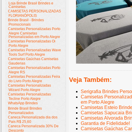
Loja Brinde Brasil Brindes e
Camisetas
CAMISETAS PERSONALIZADAS
FLORIANÓPOLIS
Brinde Brasil - Brindes
Promocionais
Camisetas Personalizadas Porto
Alegre Camisetas
Personalizadas em Porto Alegre
Camisetas Personalizadas Oi
Porto Alegre
Camisetas Personalizadas Wave
Tools Surf Porto Alegre
Camisetas Gaúchas Camisetas
Gauderias
Camisetas Personalizadas Porto
Alegre RS
Camisetas Personalizadas Feira
Veja Também:
do Livro Porto Alegre
Camisetas Personalizadas
Wizard Porto Alegre
Serigrafia Brindes Pers
Camisetas Personalizadas
Camisetas Personalizad
Tecline Porto Alegre
em Porto Alegre
WhatsApp Brindes
Camisetas Esteio Brind
Brinde Brasil Brindes
Camisetas Sapucaia Bri
Personalizados
Caneca Personalizada dia dos
Camisetas Alvorada Bri
Pais R$ 25,60
Garantia de Fidelidade!
Caneca Personalizada 30% De
Camisetas Gaúchas Cam
Desconto