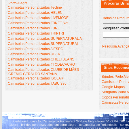
Porto Alegre
Procurar Brin
Camisetas Personalizadas Tecline
Camisetas Personalizadas HELEN
Camisetas Personalizadas LIVEMODEL
Todos os Produt
Camisetas Personalizadas FBNET Net
Camisetas Personalizadas FBNET
Pesquisar Produ
Camisetas Personalizadas TRIPTRI
Camisetas Personalizadas SUPERNATURAL A
Camisetas Personalizadas SUPERNATURAL
Pesquisa Avanç
Camisetas Personalizadas AIESEC
Camisetas Personalizadas UBER
Camisetas Personalizadas CHILLI BEANS
Camisetas Personalizadas #TODECACHO
Sites Recome
Camisetas Personalizadas CLUBE DE MÃES
GRÊMIO GERALDO SANTANA
Brindes Porto Al
Camisetas Personalizadas ISOLAR
Camisetas Porto 
Camisetas Personalizadas TABU 386
Google Mapas
Serigrafia Porto 
Copos Personaliz
Camisetas Person
Brindebrasil.com
- Av. Carneiro da Fontoura,776 Porto Alegre Fone: 51-3084.6981 br
alegre - brindes personalizados em porto alegre - estamparia em florianópolis - serigraf
brindes brasil porto alegre - camisetas florianópolis - canecas personalizadas porto 