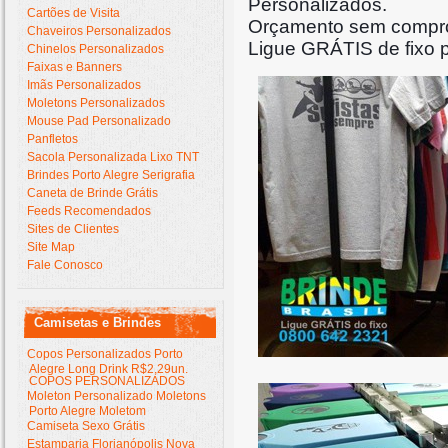
Personalizados.
Cartões de Visita
Orçamento sem compr
Chaveiros Personalizados
Ligue GRÁTIS de fixo 
Chinelos Personalizados
Faixas e Banners
Imãs Personalizados
Moletons Personalizados
Mouse Pad Personalizado
Panfletos
Sacola Personalizada Lixo TNT
Brindes Porto Alegre Serigrafia
Caneta de Brinde Grátis
Feeds Recomendados
Sites de Clientes
Site Map
Fale Conosco
Camisetas e Brindes
Copos Personalizados Porto
Alegre Long Drink R$2,29un.
COPOS PERSONALIZADOS
Moleton Personalizado Moletons
Porto Alegre Moletom
Camiseta Sexo Grátis
Estamparia Florianópolis Nova