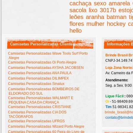
cachaça
sexo
amarela
sacola
lixo
3017b
estoj
leões
aranha
batman
t
flores
mulher
hockey
c
hello
Camisetas Personalizadas Clientes
Informações 
Camisetas Personalizadas Wave Tools Surf Porto
Brinde Brasil B
Alegre
CNPJ-34.149.747
Camisetas Personalizadas Oi Porto Alegre
Camisetas Personalizadas AYSHA JACOBSEN
Loja Zona Norte
Camisetas Personalizadas ANA PAULA
Av. Carneiro da 
Camisetas Personalizadas DILIMPEX
Atendimento:
Camisetas Personalizadas Sinalux
Seg. a Sex. 9:00
Camisetas Personalizadas BOMBEIROS DE
ELDORADO DO SUL
Ligue Fácil
:
080
Camisetas Personalizadas WALMART E
Oi
- 51-98409.69
PEQUENA CASA DA CRIANÇA
Camisetas Personalizadas CRISTIANE
Tim
51-98341.82
Camisetas Personalizadas CIA DOS
brinde_brasil@h
TACÓGRAFOS
contato@brindeb
Camisetas Personalizadas UFRGS
Camisetas Personalizadas Wizard Porto Alegre
Camisetas Personalizadas 60 Feira do Livro de