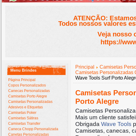
ATENÇÃO: Estamos 
Todos nossos valores est
Veja nosso 
https://www
Principal
Camisetas Perso
Menu Brindes
Camisetas Personalizadas 
Wave Tools Surf Porto Alegr
Página Principal
Copos Personalizados
Canecas Personalizadas
Camisetas Person
Camisetas Porto Alegre
Porto Alegre
Camisetas Personalizadas
Adesivos e Etiquetas
Camisetas Personaliza
Camisetas Poker
Mais um cliente satisfei
Camisetas Sátiras
Obrigada
Wave Tools
p
Camisetas Transfer
Caneca Chopp Personalizada
Camisetas, canecas, c
Canetas Personalizadas