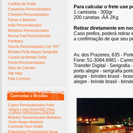
Cartões de Visita
Para calcular o frete use
Chaveiros Personalizados
1 camiseta - 300gr
Chinelos Personalizados
200 canetas -ÂÂ 2Kg
Faixas e Banners
Imãs Personalizados
Retirar diretamente em no
Moletons Personalizados
Caso prefira, poderá retirar
Mouse Pad Personalizado
a confirmação de que seu pe
Panfletos
Sacola Personalizada Lixo TNT
Brindes Porto Alegre Serigrafia
Av. dos Prazeres, 635 - Port
Caneta de Brinde Grátis
Fone: 51-3084.6981 - Camis
Feeds Recomendados
Transfer Digital - Serigrafia
Sites de Clientes
porto alegre - serigrafia po
Site Map
alegre - brindes brasil - bra
Fale Conosco
alegre - brinde brasil - brind
Camisetas e Brindes
Copos Personalizados Porto
Alegre Long Drink R$2,29un.
COPOS PERSONALIZADOS
Moleton Personalizado Moletons
Porto Alegre Moletom
Camiseta Sexo Grátis
Estamparia Florianópolis Nova