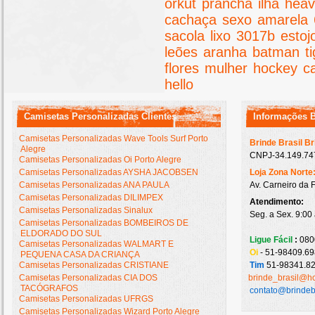
orkut
prancha
ilha
hea
cachaça
sexo
amarela
sacola
lixo
3017b
estoj
leões
aranha
batman
t
flores
mulher
hockey
c
hello
Camisetas Personalizadas Clientes
Informações 
Camisetas Personalizadas Wave Tools Surf Porto
Brinde Brasil B
Alegre
CNPJ-34.149.747
Camisetas Personalizadas Oi Porto Alegre
Camisetas Personalizadas AYSHA JACOBSEN
Loja Zona Norte
Camisetas Personalizadas ANA PAULA
Av. Carneiro da 
Camisetas Personalizadas DILIMPEX
Atendimento:
Camisetas Personalizadas Sinalux
Seg. a Sex. 9:00
Camisetas Personalizadas BOMBEIROS DE
ELDORADO DO SUL
Ligue Fácil
:
080
Camisetas Personalizadas WALMART E
Oi
- 51-98409.69
PEQUENA CASA DA CRIANÇA
Camisetas Personalizadas CRISTIANE
Tim
51-98341.82
Camisetas Personalizadas CIA DOS
brinde_brasil@h
TACÓGRAFOS
contato@brindeb
Camisetas Personalizadas UFRGS
Camisetas Personalizadas Wizard Porto Alegre