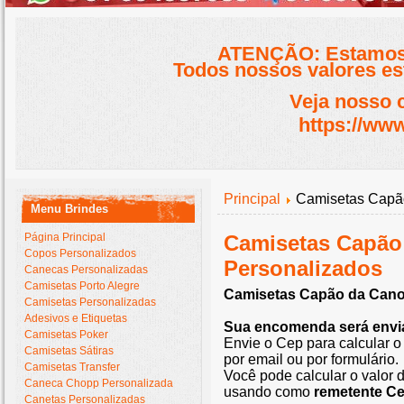
ATENÇÃO: Estamos 
Todos nossos valores est
Veja nosso 
https://www
Principal
Camisetas Capã
Menu Brindes
Página Principal
Camisetas Capão
Copos Personalizados
Personalizados
Canecas Personalizadas
Camisetas Porto Alegre
Camisetas Capão da Cano
Camisetas Personalizadas
Adesivos e Etiquetas
Sua encomenda será envia
Camisetas Poker
Envie o Cep para calcular o
Camisetas Sátiras
por email ou por formulário.
Camisetas Transfer
Você pode calcular o valor d
Caneca Chopp Personalizada
usando como
remetente C
Canetas Personalizadas