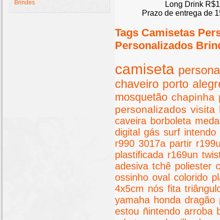
Brindes
Long Drink R$1
Prazo de entrega de 1
Tags Camisetas Per
Personalizados Brin
camiseta
persona
chaveiro
porto
alegr
mosquetão
chapinha
personalizados
visita
caveira
borboleta
meda
digital
gás
surf
intendo
r990
3017a
partir
r199
plastificada
r169un
twis
adesiva
tchê
poliester
ossinho
oval
colorido
pl
4x5cm
nós
fita
triângul
yamaha
honda
dragão
estou
ñintendo
arroba