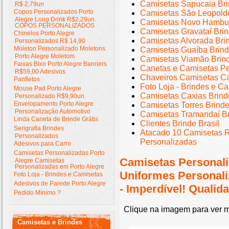
Camisetas Sapucaia Bri
R$ 2,79un
Copos Personalizados Porto
Camisetas São Leopoldo
Alegre Long Drink R$2,29un.
Camisetas Novo Hambur
COPOS PERSONALIZADOS
Camisetas Gravataí Bri
Chinelos Porto Alegre
Camisetas Alvorada Bri
Personalizados R$ 14,90
Moleton Personalizado Moletons
Camisetas Guaíba Brind
Porto Alegre Moletom
Camisetas Viamão Brin
Faixas Bixo Porto Alegre Banners
Canetas e Camisetas Pe
R$59,00 Adesivos
Chaveiros Camisetas Ca
Panfletos
Foto Loja - Brindes e C
Mouse Pad Porto Alegre
Camisetas Caxias Brind
Personalizado R$9,90un.
Envelopamento Porto Alegre
Camisetas Torres Brind
Personalização Automotivo
Camisetas Tramandaí Br
Linda Caneta de Brinde Grátis
Clientes Brinde Brasil
Serigrafia Brindes
Atacado 10 Camisetas 
Personalizados
Personalizadas
Adesivos para Carro
Camisetas Personalizadas Porto
Camisetas Personali
Alegre Camisetas
Personalizadas em Porto Alegre
Uniformes Personal
Foto Loja - Brindes e Camisetas
Adesivos de Parede Porto Alegre
- Imperdível! Quali
Pedido Mínimo ?
Clique na imagem para ver m
Camisetas e Brindes