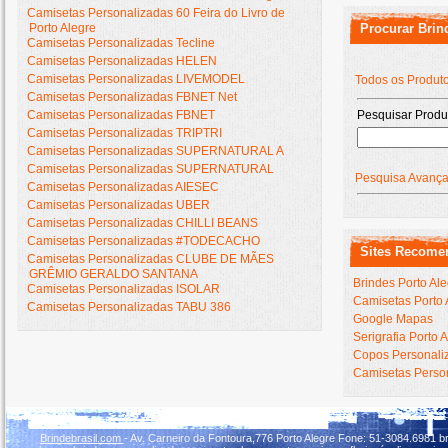
Camisetas Personalizadas 60 Feira do Livro de
Porto Alegre
Procurar Brin
Camisetas Personalizadas Tecline
Camisetas Personalizadas HELEN
Camisetas Personalizadas LIVEMODEL
Todos os Produt
Camisetas Personalizadas FBNET Net
Camisetas Personalizadas FBNET
Pesquisar Produ
Camisetas Personalizadas TRIPTRI
Camisetas Personalizadas SUPERNATURAL A
Camisetas Personalizadas SUPERNATURAL
Pesquisa Avanç
Camisetas Personalizadas AIESEC
Camisetas Personalizadas UBER
Camisetas Personalizadas CHILLI BEANS
Camisetas Personalizadas #TODECACHO
Sites Recome
Camisetas Personalizadas CLUBE DE MÃES
GRÊMIO GERALDO SANTANA
Brindes Porto Al
Camisetas Personalizadas ISOLAR
Camisetas Porto 
Camisetas Personalizadas TABU 386
Google Mapas
Serigrafia Porto 
Copos Personaliz
Camisetas Person
Brindebrasil.com
- Av. Carneiro da Fontoura,776 Porto Alegre Fone: 51-3084.6981 br