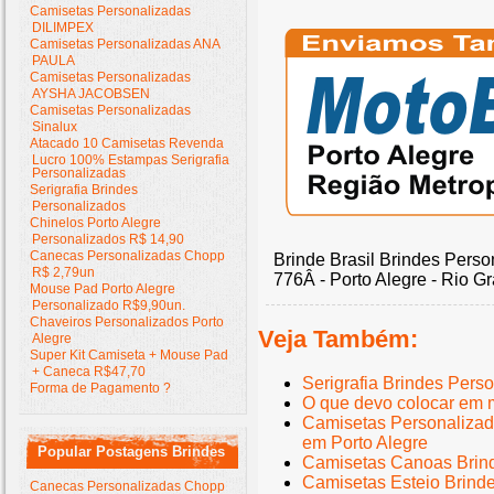
Camisetas Personalizadas
DILIMPEX
Camisetas Personalizadas ANA
PAULA
Camisetas Personalizadas
AYSHA JACOBSEN
Camisetas Personalizadas
Sinalux
Atacado 10 Camisetas Revenda
Lucro 100% Estampas Serigrafia
Personalizadas
Serigrafia Brindes
Personalizados
Chinelos Porto Alegre
Personalizados R$ 14,90
Canecas Personalizadas Chopp
Brinde Brasil Brindes Perso
R$ 2,79un
776Â - Porto Alegre - Rio G
Mouse Pad Porto Alegre
Personalizado R$9,90un.
Chaveiros Personalizados Porto
Veja Também:
Alegre
Super Kit Camiseta + Mouse Pad
+ Caneca R$47,70
Serigrafia Brindes Pers
Forma de Pagamento ?
O que devo colocar em 
Camisetas Personalizad
em Porto Alegre
Popular Postagens Brindes
Camisetas Canoas Brin
Camisetas Esteio Brind
Canecas Personalizadas Chopp