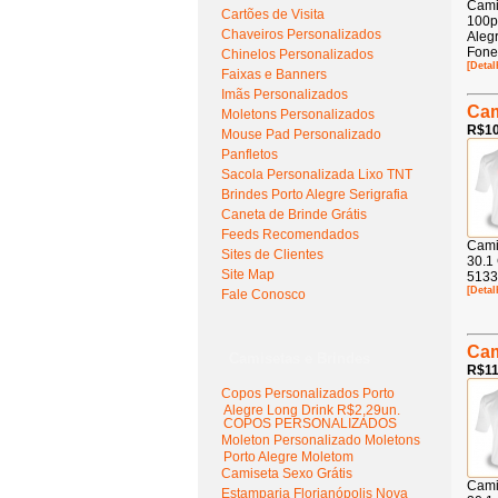
Cami
Cartões de Visita
100p
Chaveiros Personalizados
Aleg
Fone
Chinelos Personalizados
[Detal
Faixas e Banners
Imãs Personalizados
Cam
Moletons Personalizados
R$10
Mouse Pad Personalizado
Panfletos
Sacola Personalizada Lixo TNT
Brindes Porto Alegre Serigrafia
Caneta de Brinde Grátis
Feeds Recomendados
Cami
Sites de Clientes
30.1
Site Map
5133
[Detal
Fale Conosco
Cam
Camisetas e Brindes
R$11
Copos Personalizados Porto
Alegre Long Drink R$2,29un.
COPOS PERSONALIZADOS
Moleton Personalizado Moletons
Porto Alegre Moletom
Camiseta Sexo Grátis
Cami
Estamparia Florianópolis Nova