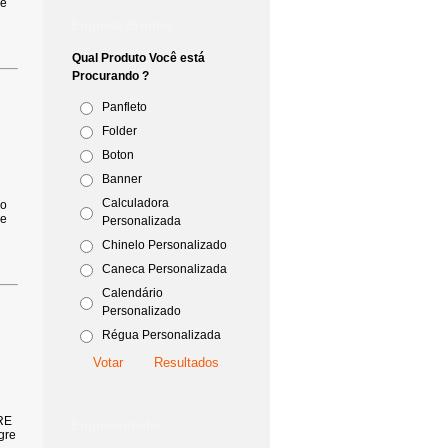
ne
Enquete Brindes
Qual Produto Você está
Procurando ?
Panfleto
Folder
Boton
Banner
Calculadora
io
ne
Personalizada
Chinelo Personalizado
Caneca Personalizada
Calendário
Personalizado
Régua Personalizada
RE
Empreendedor
gre