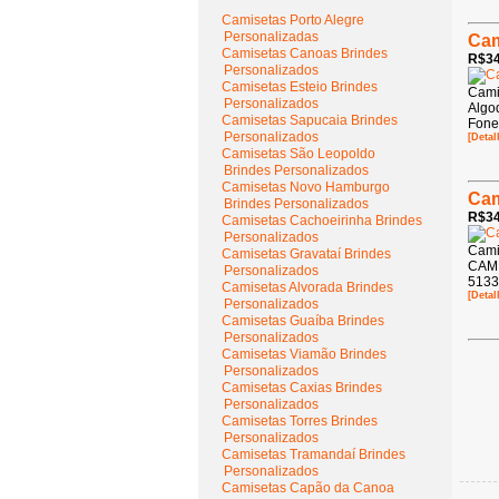
Camisetas Porto Alegre
Personalizadas
Cam
Camisetas Canoas Brindes
R$34
Personalizados
Camisetas Esteio Brindes
Cami
Personalizados
Algo
Camisetas Sapucaia Brindes
Fone
Personalizados
[Detal
Camisetas São Leopoldo
Brindes Personalizados
Camisetas Novo Hamburgo
Cam
Brindes Personalizados
R$34
Camisetas Cachoeirinha Brindes
Personalizados
Cami
Camisetas Gravataí Brindes
CAMI
Personalizados
5133
Camisetas Alvorada Brindes
[Detal
Personalizados
Camisetas Guaíba Brindes
Personalizados
Camisetas Viamão Brindes
Personalizados
Camisetas Caxias Brindes
Personalizados
Camisetas Torres Brindes
Personalizados
Camisetas Tramandaí Brindes
Personalizados
Camisetas Capão da Canoa