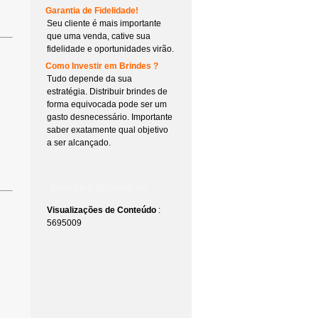
Garantia de Fidelidade!
Seu cliente é mais importante
que uma venda, cative sua
fidelidade e oportunidades virão.
Como Investir em Brindes ?
Tudo depende da sua
estratégia. Distribuir brindes de
forma equivocada pode ser um
gasto desnecessário. Importante
saber exatamente qual objetivo
a ser alcançado.
Mais de 5 Milhões! \o/
Visualizações de Conteúdo
:
5695009