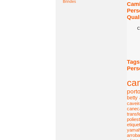
Brindes
Cami
Pers
Qual
C
Tags
Pers
ca
port
betty
caveir
canec
transf
polies
etique
yama
arroba