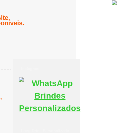
te.
oníveis.
Instagram
e
Long Drink Personalizado