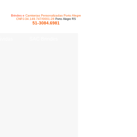
Brindes e
Camisetas Personalizadas Porto Alegre
CNPJ-34.149.747/0001-28
Porto Alegre RS
51-3084.6981
vidas
SAC Brindes