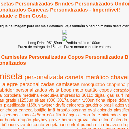
setas Personalizadas Brindes Personalizados Unif
onalizados Canecas Personalizadas - Imperdível!
idade e Bom Gosto.
lique na imagem para ver mais detalhes. Veja também o pedido mínimo desta ofert
Long Drink R$1,59un. - Pedido mínimo 100un.
Prazo de entrega de 15 dias.
Prazo menor consulte valores.
 Camisetas Personalizadas Copos Personalizados B
onalizados
miseta
personalizada
caneta
metálico
chavei
o
alegre
personalizadas
camisetas
mosquetão
chapinha
abridor
personalizados
visita
boop
moto
cartão
copos
coração
a
borboleta
medalha
executiva
impressão
3011c
digital
gás
surf
in
as
grátis
r1253un
skate
r990
3017a
partir
r199un
ficha
nipes
dólar
er
plastificada
r169un
twister
dryfit
caldereta
gaudério
brasil
adesiv
ter
chopp
caneca
botijão
imã
brasão
ossinho
oval
colorido
plastifi
ta
personalizado
4x5cm
nós
fita
triângulo
terno
frete
nintendo
supe
ha
honda
dragão
playboy
greve
homem
gravatinha
estou
ñintendo
bêbado
vivo
desconto
vegetariano
orkut
prancha
ilha
heaven
dro