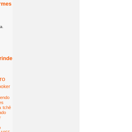
ormes
a.
rinde
ro
poker
tendo
es
a
tchê
cado
r
p