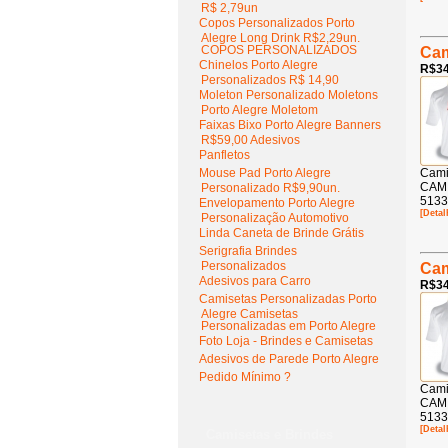
R$ 2,79un
Copos Personalizados Porto
Alegre Long Drink R$2,29un.
COPOS PERSONALIZADOS
Cam
Chinelos Porto Alegre
R$34
Personalizados R$ 14,90
Moleton Personalizado Moletons
Porto Alegre Moletom
Faixas Bixo Porto Alegre Banners
R$59,00 Adesivos
Panfletos
Mouse Pad Porto Alegre
Cami
CAMI
Personalizado R$9,90un.
5133
Envelopamento Porto Alegre
[Detal
Personalização Automotivo
Linda Caneta de Brinde Grátis
Serigrafia Brindes
Personalizados
Cam
Adesivos para Carro
R$34
Camisetas Personalizadas Porto
Alegre Camisetas
Personalizadas em Porto Alegre
Foto Loja - Brindes e Camisetas
Adesivos de Parede Porto Alegre
Pedido Mínimo ?
Cami
CAMI
5133
[Detal
Camisetas e Brindes