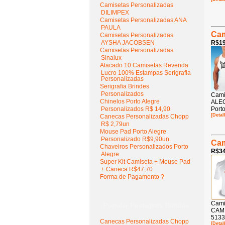
Camisetas Personalizadas
DILIMPEX
Camisetas Personalizadas ANA
PAULA
Cam
Camisetas Personalizadas
AYSHA JACOBSEN
R$19
Camisetas Personalizadas
Sinalux
Atacado 10 Camisetas Revenda
Lucro 100% Estampas Serigrafia
Personalizadas
Serigrafia Brindes
Personalizados
Cami
Chinelos Porto Alegre
ALEG
Personalizados R$ 14,90
Porto
[Detal
Canecas Personalizadas Chopp
R$ 2,79un
Mouse Pad Porto Alegre
Personalizado R$9,90un.
Cam
Chaveiros Personalizados Porto
R$34
Alegre
Super Kit Camiseta + Mouse Pad
+ Caneca R$47,70
Forma de Pagamento ?
Cami
Popular Postagens Brindes
CAMI
5133
Canecas Personalizadas Chopp
[Detal